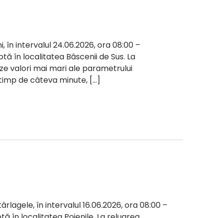
i, în intervalul 24.06.2026, ora 08:00 –
ptă în localitatea Bâscenii de Sus. La
reze valori mai mari ale parametrului
s timp de câteva minute, […]
ârlagele, în intervalul 16.06.2026, ora 08:00 –
ptă în localitatea Poienile. La reluarea