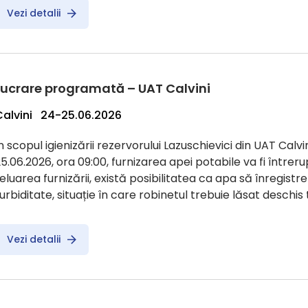
Vezi detalii
Lucrare programată – UAT Calvini
Calvini 24-25.06.2026
n scopul igienizării rezervorului Lazuschievici din UAT Calvin
5.06.2026, ora 09:00, furnizarea apei potabile va fi întreru
eluarea furnizării, există posibilitatea ca apa să înregist
urbiditate, situație în care robinetul trebuie lăsat deschi
Vezi detalii