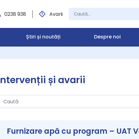
0238 938
Avarii
Știri și noutăți
Despre noi
Intervenții și avarii
Furnizare apă cu program – UAT Va