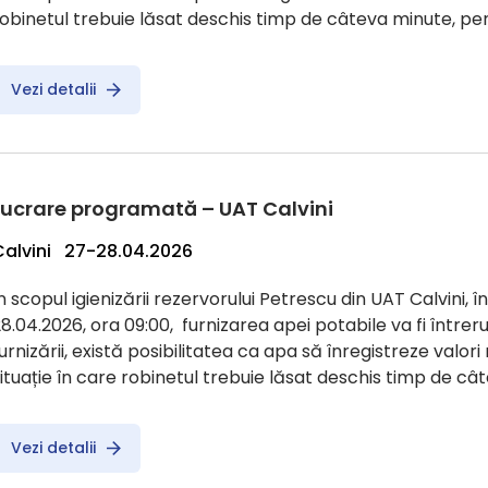
obinetul trebuie lăsat deschis timp de câteva minute, pe
Vezi detalii
Lucrare programată – UAT Calvini
Calvini 27-28.04.2026
n scopul igienizării rezervorului Petrescu din UAT Calvini, î
8.04.2026, ora 09:00, furnizarea apei potabile va fi întreru
urnizării, există posibilitatea ca apa să înregistreze valor
ituație în care robinetul trebuie lăsat deschis timp de câ
Vezi detalii