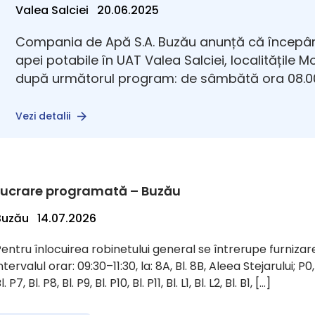
Valea Salciei 20.06.2025
Compania de Apă S.A. Buzău anunță că începân
apei potabile în UAT Valea Salciei, localitățile 
după următorul program: de sâmbătă ora 08.00
Vezi detalii
Lucrare programată – Buzău
Buzău 14.07.2026
entru înlocuirea robinetului general se întrerupe furnizare
ntervalul orar: 09:30–11:30, la: 8A, Bl. 8B, Aleea Stejarului; P0, Bl.
l. P7, Bl. P8, Bl. P9, Bl. P10, Bl. P11, Bl. L1, Bl. L2, Bl. B1, […]