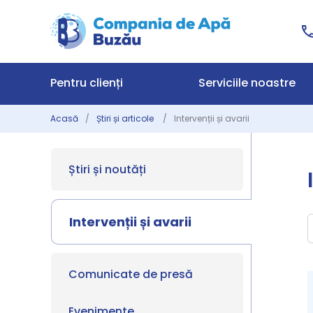
Pentru clienți
Serviciile noastre
Acasă
Știri și articole
Intervenții și avarii
Știri și noutăți
Intervenții și avarii
Comunicate de presă
Evenimente