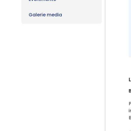
Galerie media
P
i
B