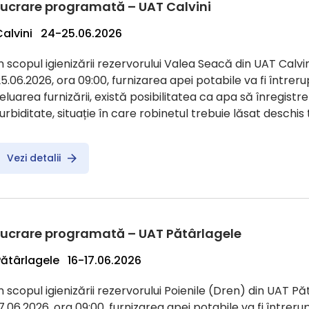
Lucrare programată – UAT Calvini
Calvini 24-25.06.2026
n scopul igienizării rezervorului Valea Seacă din UAT Calvin
5.06.2026, ora 09:00, furnizarea apei potabile va fi întreru
eluarea furnizării, există posibilitatea ca apa să înregist
urbiditate, situație în care robinetul trebuie lăsat deschi
Vezi detalii
Lucrare programată – UAT Pătârlagele
Pătârlagele 16-17.06.2026
n scopul igienizării rezervorului Poienile (Dren) din UAT Păt
7.06.2026, ora 09:00, furnizarea apei potabile va fi întreru