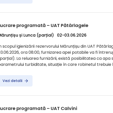
Lucrare programată – UAT Pătârlagele
Mărunțișu și Lunca (parțial) 02-03.06.2026
n scopul igienizării rezervorului Mărunțișu din UAT Pătârlag
3.06.2026, ora 08:00, furnizarea apei potabile va fi întreru
parțial). La reluarea furnizării, există posibilitatea ca apa
arametrului turbiditate, situație în care robinetul trebui
Vezi detalii
Lucrare programată – UAT Calvini