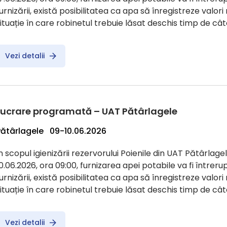
urnizării, există posibilitatea ca apa să înregistreze valor
ituație în care robinetul trebuie lăsat deschis timp de câ
Vezi detalii
Lucrare programată – UAT Pătârlagele
Pătârlagele 09-10.06.2026
n scopul igienizării rezervorului Poienile din UAT Pătârlagel
0.06.2026, ora 09:00, furnizarea apei potabile va fi întreru
urnizării, există posibilitatea ca apa să înregistreze valor
ituație în care robinetul trebuie lăsat deschis timp de c
Vezi detalii