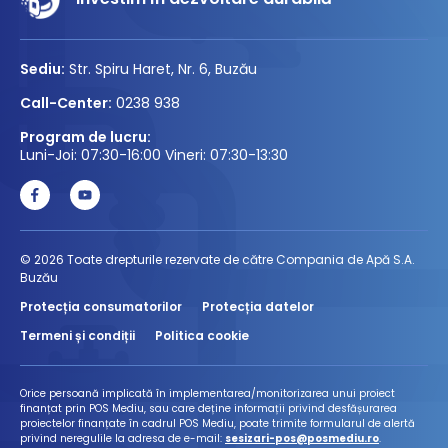
Sediu:
Str. Spiru Haret, Nr. 6, Buzău
Call-Center:
0238 938
Program de lucru:
Luni-Joi: 07:30-16:00 Vineri: 07:30-13:30
© 2026 Toate drepturile rezervate de către Compania de Apă S.A.
Buzău
Protecția consumatorilor
Protecția datelor
Termeni și condiții
Politica cookie
Orice persoană implicată în implementarea/monitorizarea unui proiect
finanțat prin POS Mediu, sau care deține informații privind desfășurarea
proiectelor finanțate în cadrul POS Mediu, poate trimite formularul de alertă
privind neregulile la adresa de e-mail:
sesizari-pos@posmediu.ro
.