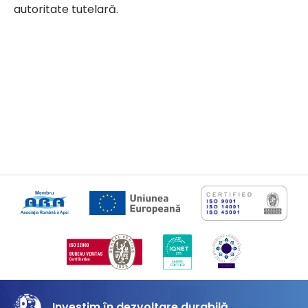
autoritate tutelară.
Investim în dezvoltare durabilă