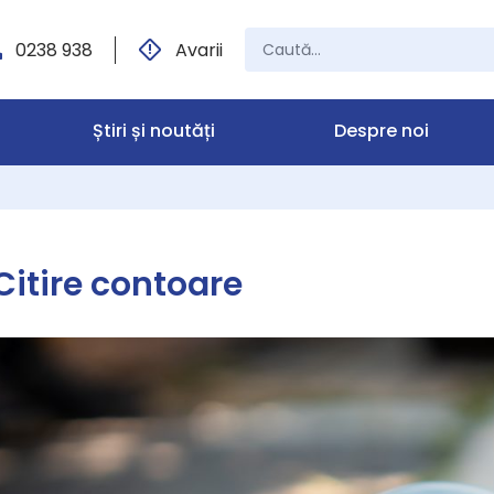
0238 938
Avarii
Știri și noutăți
Despre noi
Citire contoare