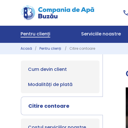
Pentru clienți
Serviciile noastre
Acasă
Pentru clienți
Citire contoare
Cum devin client
Modalități de plată
Citire contoare
Costul serviciilor noastre