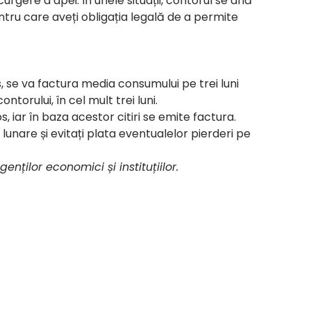
gere a apei. În unele situații, contorul se află
tru care aveți obligația legală de a permite
s, se va factura media consumului pe trei luni
torului, în cel mult trei luni.
 iar în baza acestor citiri se emite factura.
lunare și evitați plata eventualelor pierderi pe
enților economici și instituțiilor.