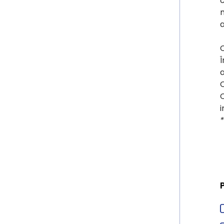
c
m
a
Î
a
C
C
i
*