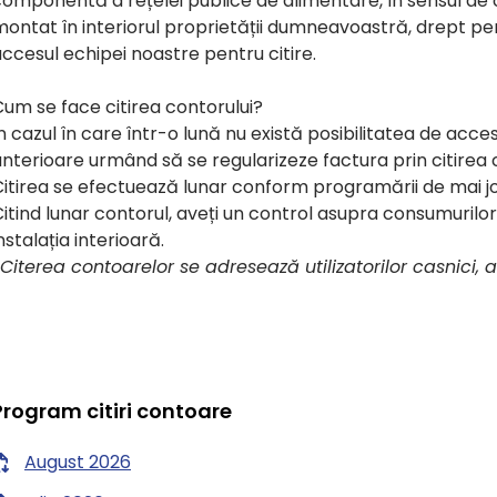
omponentă a rețelei publice de alimentare, în sensul de cur
ontat în interiorul proprietății dumneavoastră, drept pen
ccesul echipei noastre pentru citire.
Cum se face citirea contorului?
n cazul în care într-o lună nu există posibilitatea de acce
nterioare urmând să se regularizeze factura prin citirea con
itirea se efectuează lunar conform programării de mai jos,
itind lunar contorul, aveți un control asupra consumurilor 
nstalația interioară.
Citerea contoarelor se adresează utilizatorilor casnici, ag
Program citiri contoare
August 2026