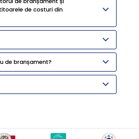
ntorul de branșament și
itoarele de costuri din
meu de branșament?