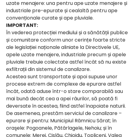
uzate menajere: una pentru ape uzate menajere și
industriale pre-epurate și cealaltă pentru ape
convenționale curate și ape pluviale.
IMPORTANT:
În vederea protecției mediului și a sănătății publice
și comunitare conform unor cerințe foarte stricte
ale legislației naționale aliniate la Directivele UE,
apele uzate menajere, industriale precum și apele
pluviale trebuie colectate astfel încât să nu existe
exfiltrații din sistemul de canalizare.
Acestea sunt transportate și apoi supuse unor
procese extrem de complexe de epurare astfel
încât, odată aduse într-o stare comparabilă sau
mai bună decât cea a apei râurilor, să poată fi
deversate în acestea, fiind astfel înapoiate naturii.
De asemenea, prestăm serviciul de canalizare –
epurare și pentru: Municipiul Râmnicu Sărat; în
oraşele: Pogoanele, Pătârlagele, Nehoiu; și în
c
omunele: Merei, Cislău, Chiojdu, Topliceni, Valea