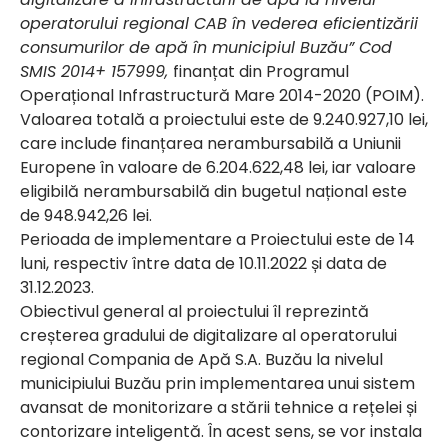
operatorului regional CAB în vederea eficientizării
consumurilor de apă în municipiul Buzău” Cod
SMIS 2014+ 157999
,
finanțat din Programul
Operațional Infrastructură Mare 2014-2020 (POIM).
Valoarea totală a proiectului este de 9.240.927,10 lei,
care include finanțarea nerambursabilă a Uniunii
Europene în valoare de 6.204.622,48 lei, iar valoare
eligibilă nerambursabilă din bugetul național este
de 948.942,26 lei.
Perioada de implementare a Proiectului este de 14
luni, respectiv între data de 10.11.2022 și data de
31.12.2023.
Obiectivul general al proiectului îl reprezintă
creșterea gradului de digitalizare al operatorului
regional Compania de Apă S.A. Buzău la nivelul
municipiului Buzău prin implementarea unui sistem
avansat de monitorizare a stării tehnice a rețelei și
contorizare inteligentă. În acest sens, se vor instala