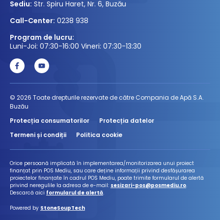
Sediu:
Str. Spiru Haret, Nr. 6, Buzău
Call-Center:
0238 938
Program de lucru:
Luni-Joi: 07:30-16:00 Vineri: 07:30-13:30
© 2026 Toate drepturile rezervate de către Compania de Apă S.A.
Buzău
Protecția consumatorilor
Protecția datelor
Termeni și condiții
Politica cookie
Orice persoană implicată în implementarea/monitorizarea unui proiect
finanțat prin POS Mediu, sau care deține informații privind desfășurarea
proiectelor finanțate în cadrul POS Mediu, poate trimite formularul de alertă
privind neregulile la adresa de e-mail:
sesizari-pos@posmediu.ro
.
Descarcă aici
formularul de alertă
.
Powered by
StoneSoupTech