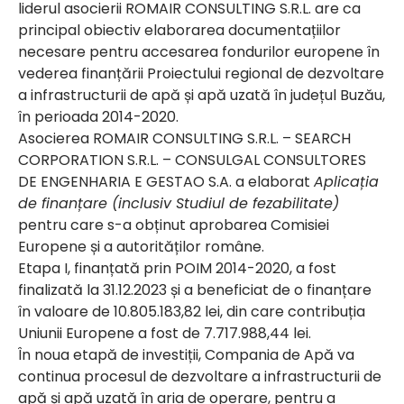
liderul asocierii ROMAIR CONSULTING S.R.L. are ca
principal obiectiv elaborarea documentațiilor
necesare pentru accesarea fondurilor europene în
vederea finanțării Proiectului regional de dezvoltare
a infrastructurii de apă și apă uzată în județul Buzău,
în perioada 2014-2020.
Asocierea ROMAIR CONSULTING S.R.L. – SEARCH
CORPORATION S.R.L. – CONSULGAL CONSULTORES
DE ENGENHARIA E GESTAO S.A. a elaborat
Aplicația
de finanțare
(
inclusiv Studiul de fezabilitate
)
pentru care s-a obținut aprobarea Comisiei
Europene și a autorităților române.
Etapa I, finanțată prin POIM 2014-2020, a fost
finalizată la 31.12.2023 și a beneficiat de o finanțare
în valoare de 10.805.183,82 lei, din care contribuția
Uniunii Europene a fost de 7.717.988,44 lei.
În noua etapă de investiții, Compania de Apă va
continua procesul de dezvoltare a infrastructurii de
apă și apă uzată în aria de operare, pentru a