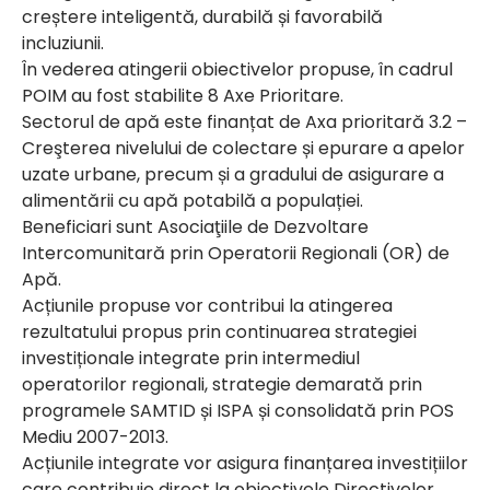
creștere inteligentă, durabilă și favorabilă
incluziunii.
În vederea atingerii obiectivelor propuse, în cadrul
POIM au fost stabilite 8 Axe Prioritare.
Sectorul de apă este finanțat de Axa prioritară 3.2 –
Creşterea nivelului de colectare și epurare a apelor
uzate urbane, precum și a gradului de asigurare a
alimentării cu apă potabilă a populației.
Beneficiari sunt Asociaţiile de Dezvoltare
Intercomunitară prin Operatorii Regionali (OR) de
Apă.
Acțiunile propuse vor contribui la atingerea
rezultatului propus prin continuarea strategiei
investiționale integrate prin intermediul
operatorilor regionali, strategie demarată prin
programele SAMTID și ISPA și consolidată prin POS
Mediu 2007-2013.
Acțiunile integrate vor asigura finanțarea investițiilor
care contribuie direct la obiectivele Directivelor