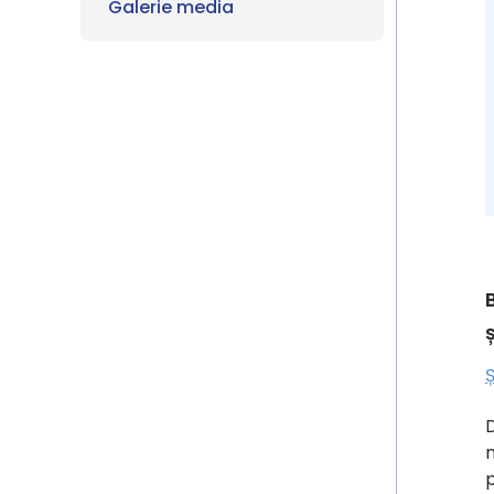
Galerie media
Ș
D
n