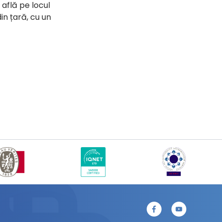
află pe locul
in țară, cu un