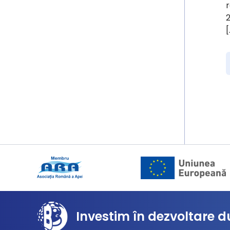
r
2
[
Investim în dezvoltare d