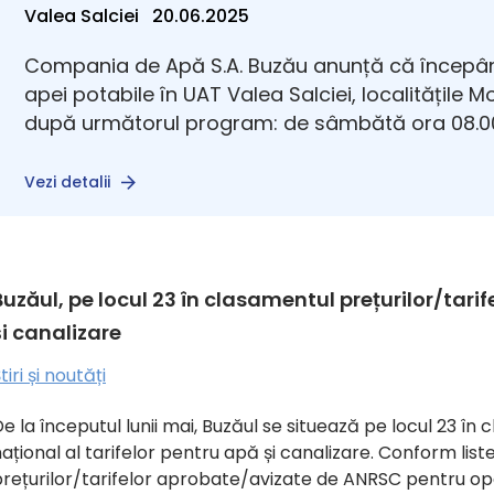
Valea Salciei 20.06.2025
Compania de Apă S.A. Buzău anunță că începân
apei potabile în UAT Valea Salciei, localitățile 
după următorul program: de sâmbătă ora 08.00
Vezi detalii
Buzăul, pe locul 23 în clasamentul prețurilor/tarif
și canalizare
tiri și noutăți
e la începutul lunii mai, Buzăul se situează pe locul 23 în
ațional al tarifelor pentru apă și canalizare. Conform liste
prețurilor/tarifelor aprobate/avizate de ANRSC pentru op