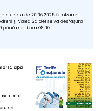
d cu data de 20.06.2025 furnizarea
Modreni și Valea Salciei se va desfășura
 până marți ora 08.00.
elor la apă
 clasamentul
i
eratori