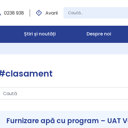
0238 938
Avarii
Știri și noutăți
Despre noi
#clasament
Furnizare apă cu program – UAT Va