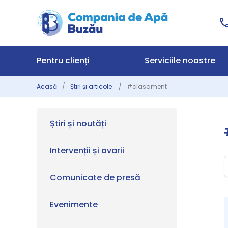
Pentru clienți
Serviciile noastre
Acasă
Știri și articole
#clasament
Știri și noutăți
Intervenții și avarii
Comunicate de presă
Evenimente