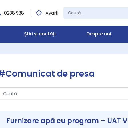
0238 938
Avarii
Știri și noutăți
Despre noi
#Comunicat de presa
Furnizare apă cu program – UAT Va