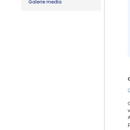
Galerie media
C
v
A
p