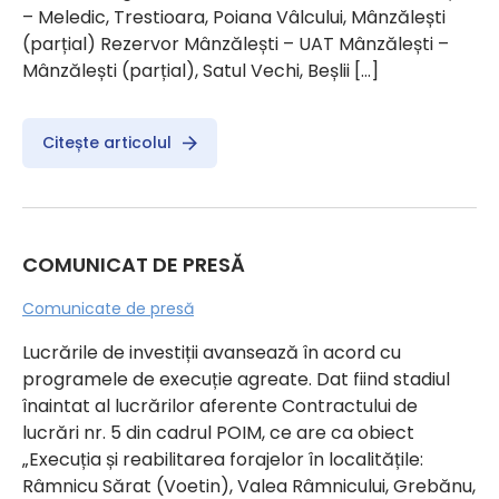
– Meledic, Trestioara, Poiana Vâlcului, Mânzălești
(parțial) Rezervor Mânzălești – UAT Mânzălești –
Mânzălești (parțial), Satul Vechi, Beșlii […]
Citește articolul
COMUNICAT DE PRESĂ
Comunicate de presă
Lucrările de investiții avansează în acord cu
programele de execuție agreate. Dat fiind stadiul
înaintat al lucrărilor aferente Contractului de
lucrări nr. 5 din cadrul POIM, ce are ca obiect
„Execuția și reabilitarea forajelor în localitățile:
Râmnicu Sărat (Voetin), Valea Râmnicului, Grebănu,