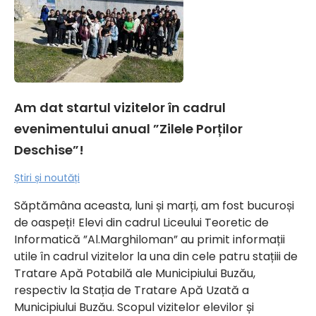
Am dat startul vizitelor în cadrul
evenimentului anual ”Zilele Porților
Deschise”!
Știri și noutăți
Săptămâna aceasta, luni și marți, am fost bucuroși
de oaspeți! Elevi din cadrul Liceului Teoretic de
Informatică ”Al.Marghiloman” au primit informații
utile în cadrul vizitelor la una din cele patru stațiii de
Tratare Apă Potabilă ale Municipiului Buzău,
respectiv la Stația de Tratare Apă Uzată a
Municipiului Buzău. Scopul vizitelor elevilor și