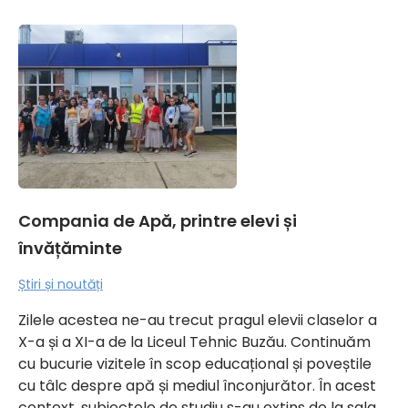
Compania de Apă, printre elevi și
învățăminte
Știri și noutăți
Zilele acestea ne-au trecut pragul elevii claselor a
X-a și a XI-a de la Liceul Tehnic Buzău. Continuăm
cu bucurie vizitele în scop educațional și poveștile
cu tâlc despre apă și mediul înconjurător. În acest
context, subiectele de studiu s-au extins de la sala