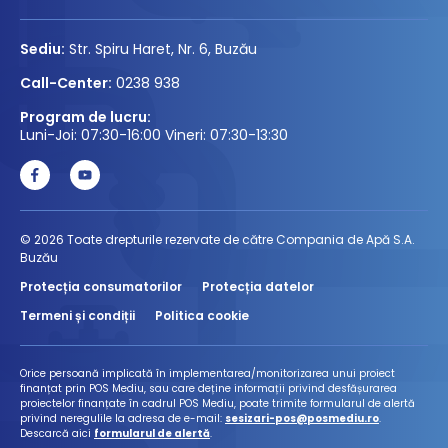
Sediu:
Str. Spiru Haret, Nr. 6, Buzău
Call-Center:
0238 938
Program de lucru:
Luni-Joi: 07:30-16:00 Vineri: 07:30-13:30
© 2026 Toate drepturile rezervate de către Compania de Apă S.A.
Buzău
Protecția consumatorilor
Protecția datelor
Termeni și condiții
Politica cookie
Orice persoană implicată în implementarea/monitorizarea unui proiect
finanțat prin POS Mediu, sau care deține informații privind desfășurarea
proiectelor finanțate în cadrul POS Mediu, poate trimite formularul de alertă
privind neregulile la adresa de e-mail:
sesizari-pos@posmediu.ro
.
Descarcă aici
formularul de alertă
.