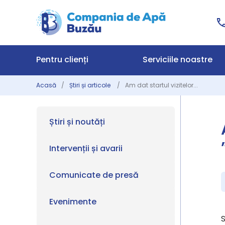
Pentru clienți
Serviciile noastre
Acasă
Știri și articole
Am dat startul vizitelor...
Știri și noutăți
Intervenții și avarii
Comunicate de presă
Evenimente
S