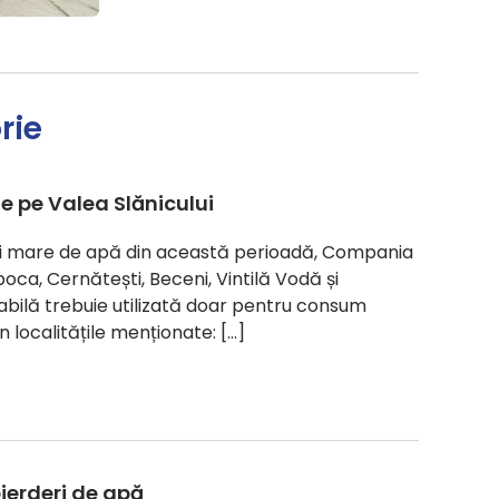
rie
le pe Valea Slănicului
ului mare de apă din această perioadă, Compania
ăpoca, Cernătești, Beceni, Vintilă Vodă și
abilă trebuie utilizată doar pentru consum
localitățile menționate: […]
pierderi de apă