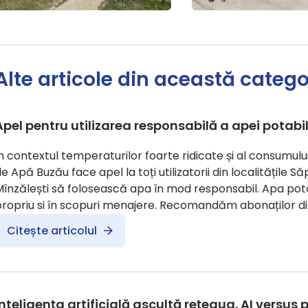
Alte articole din această catego
Apel pentru utilizarea responsabilă a apei potabi
În contextul temperaturilor foarte ridicate și al consum
e Apă Buzău face apel la toți utilizatorii din localitățile S
Mînzălești să folosească apa în mod responsabil. Apa pot
ropriu si în scopuri menajere. Recomandăm abonaților din 
Citește articolul
Inteligența artificială ascultă rețeaua. AI versus 