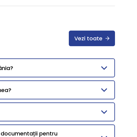
Vezi toate
ânia?
mea?
i documentații pentru