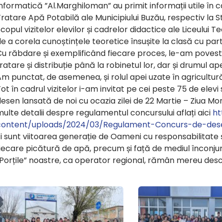
nformatică ”Al.Marghiloman” au primit informații utile în cad
ratare Apă Potabilă ale Municipiului Buzău, respectiv la S
copul vizitelor elevilor și cadrelor didactice ale Liceului
e a corela cunoștințele teoretice însușite la clasă cu par
u răbdare și exemplificând fiecare proces, le-am povestit
ratare și distribuție până la robinetul lor, dar și drumul a
m punctat, de asemenea, și rolul apei uzate în agricultur
ot în cadrul vizitelor i-am invitat pe cei peste 75 de elev
esen lansată de noi cu ocazia zilei de 22 Martie – Ziua M
ulte detalii despre regulamentul concursului aflați aici
ht
content/uploads/2024/03/Regulament-Concurs-de-des
i sunt viitoarea generație de Oameni cu responsabilitate 
iecare picătură de apă, precum și față de mediul înconju
Porțile” noastre, ca operator regional, rămân mereu desc