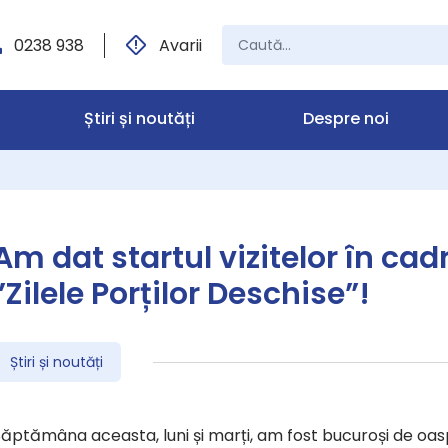
0238 938
Avarii
Știri și noutăți
Despre noi
Am dat startul vizitelor în ca
”Zilele Porților Deschise”!
Știri și noutăți
ăptămâna aceasta, luni și marți, am fost bucuroși de oaspe