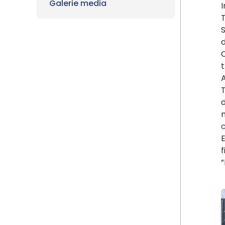
Galerie media
I
T
S
d
C
t
A
T
d
m
E
f
”