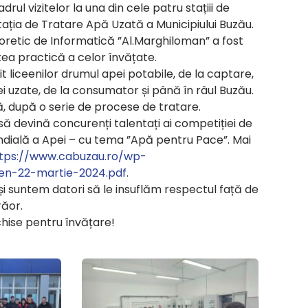
rul vizitelor la una din cele patru stațiii de
tația de Tratare Apă Uzată a Municipiului Buzău.
 Teoretic de Informatică ”Al.Marghiloman” a fost
tea practică a celor învățate.
 liceenilor drumul apei potabile, de la captare,
pei uzate, de la consumator și până în râul Buzău.
ă, după o serie de procese de tratare.
i să devină concurenți talentați ai competiției de
ondială a Apei – cu tema ”Apă pentru Pace”. Mai
tps://www.cabuzau.ro/wp-
en-22-martie-2024.pdf
.
și suntem datori să le insuflăm respectul față de
răor.
hise pentru învățare!