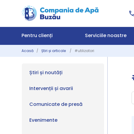
Pentru clienți
Serviciile noastre
Acasă
Știri și articole
#utilizatori
Știri și noutăți
Intervenții și avarii
Comunicate de presă
Evenimente