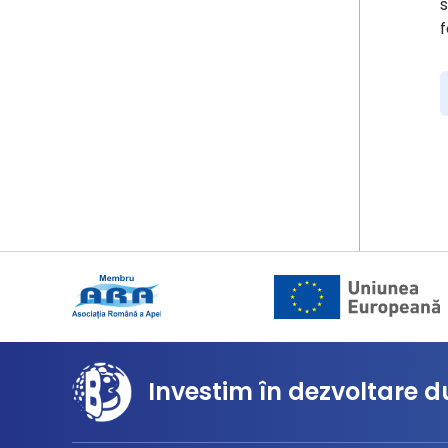
s
f
Investim în dezvoltare d