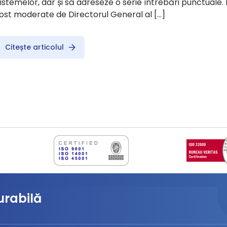
istemelor, dar și să adreseze o serie întrebări punctuale. D
ost moderate de Directorul General al […]
Citește articolul
urabilă