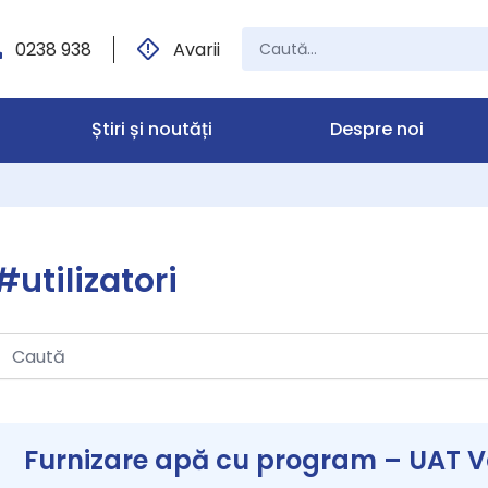
0238 938
Avarii
Știri și noutăți
Despre noi
#utilizatori
Furnizare apă cu program – UAT Va