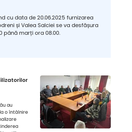
d cu data de 20.06.2025 furnizarea
Modreni și Valea Salciei se va desfășura
 până marți ora 08.00.
lizatorilor
zău au
a o întâlnire
nalizare
xtinderea