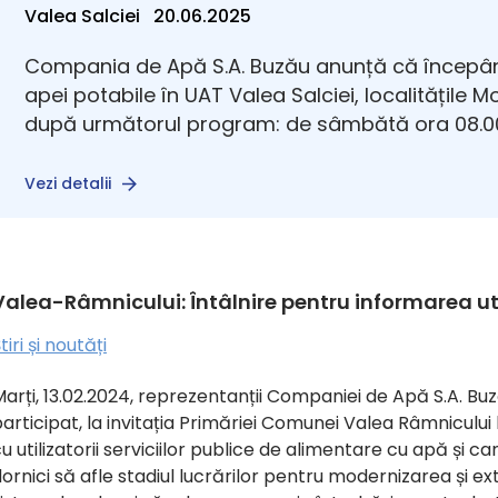
Valea Salciei 20.06.2025
Compania de Apă S.A. Buzău anunță că începân
apei potabile în UAT Valea Salciei, localitățile 
după următorul program: de sâmbătă ora 08.00
Vezi detalii
Valea-Râmnicului: Întâlnire pentru informarea uti
tiri și noutăți
arți, 13.02.2024, reprezentanții Companiei de Apă S.A. Bu
articipat, la invitația Primăriei Comunei Valea Râmnicului l
u utilizatorii serviciilor publice de alimentare cu apă și ca
ornici să afle stadiul lucrărilor pentru modernizarea și e