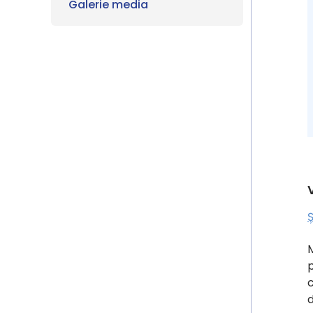
Galerie media
Ș
M
p
c
d