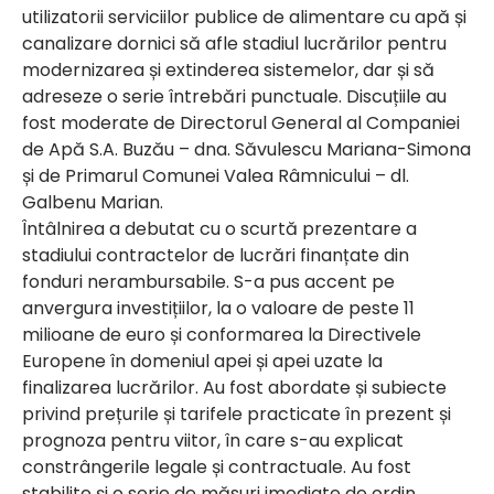
utilizatorii serviciilor publice de alimentare cu apă și
canalizare dornici să afle stadiul lucrărilor pentru
modernizarea și extinderea sistemelor, dar și să
adreseze o serie întrebări punctuale. Discuțiile au
fost moderate de Directorul General al Companiei
de Apă S.A. Buzău – dna. Săvulescu Mariana-Simona
și de Primarul Comunei Valea Râmnicului – dl.
Galbenu Marian.
Întâlnirea a debutat cu o scurtă prezentare a
stadiului contractelor de lucrări finanțate din
fonduri nerambursabile. S-a pus accent pe
anvergura investițiilor, la o valoare de peste 11
milioane de euro și conformarea la Directivele
Europene în domeniul apei și apei uzate la
finalizarea lucrărilor. Au fost abordate și subiecte
privind prețurile și tarifele practicate în prezent și
prognoza pentru viitor, în care s-au explicat
constrângerile legale și contractuale. Au fost
stabilite și o serie de măsuri imediate de ordin