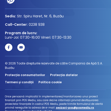
Sediu:
Str. Spiru Haret, Nr. 6, Buzău
Call-Center:
0238 938
Program de lucru:
Luni-Joi: 07:30-16:00 Vineri: 07:30-13:30
© 2026 Toate drepturile rezervate de către Compania de Apă S.A.
Buzău
Protecția consumatorilor
Protecția datelor
Termeni și condiții
Politica cookie
Orice persoană implicată în implementarea/monitorizarea unui proiect
finanțat prin POS Mediu, sau care deține informații privind desfășurarea
proiectelor finanțate în cadrul POS Mediu, poate trimite formularul de alertă
privind neregulile la adresa de e-mail:
sesizari-pos@posmediu.ro
.