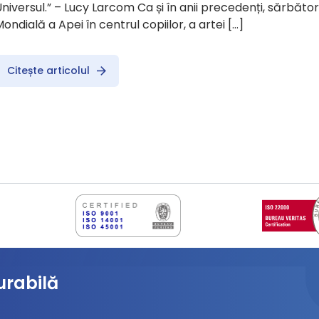
niversul.” – Lucy Larcom Ca și în anii precedenți, sărbăto
ondială a Apei în centrul copiilor, a artei […]
Citește articolul
urabilă