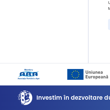
U
M
Investim în dezvoltare d