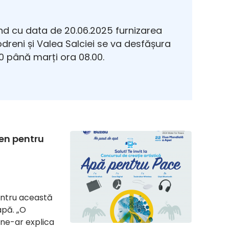
d cu data de 20.06.2025 furnizarea
Modreni și Valea Salciei se va desfășura
 până marți ora 08.00.
sen pentru
entru această
apă. „O
 ne-ar explica