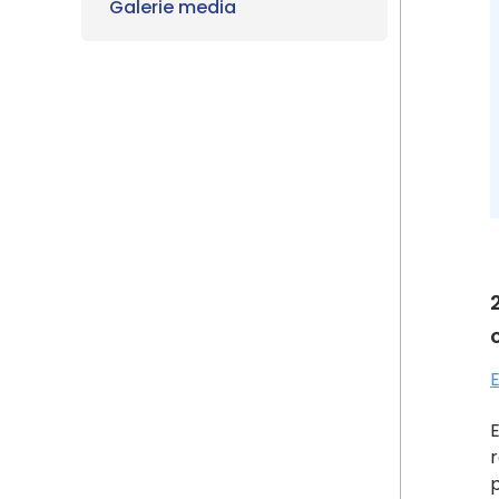
Galerie media
E
r
p