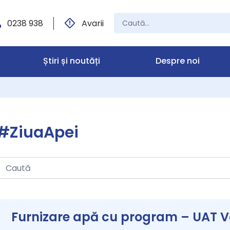
0238 938
Avarii
Știri și noutăți
Despre noi
#ZiuaApei
Furnizare apă cu program – UAT Va