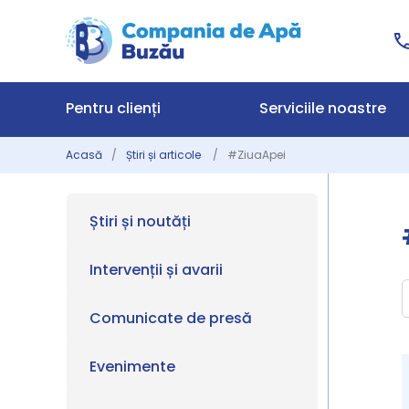
Pentru clienți
Serviciile noastre
Acasă
Știri și articole
#ZiuaApei
Știri și noutăți
Intervenții și avarii
Comunicate de presă
Evenimente