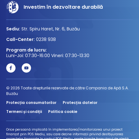
Investim în dezvoltare durabilă
Sediu:
Str. Spiru Haret, Nr. 6, Buzău
Call-Center:
0238 938
Program de lucru:
Luni-Joi: 07:30-16:00 Vineri: 07:30-13:30
© 2026 Toate drepturile rezervate de către Compania de Apă S.A.
Buzău
Protecția consumatorilor
Protecția datelor
Termeni și condiții
Politica cookie
Orice persoană implicată în implementarea/monitorizarea unui proiect
finanțat prin POS Mediu, sau care deține informații privind desfășurarea
proiectelor finanțate în cadrul POS Mediu, poate trimite formularul de alertă