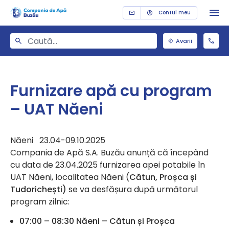
Contul meu
Avarii
Furnizare apă cu program
– UAT Năeni
Năeni 23.04-09.10.2025
Compania de Apă S.A. Buzău anunță că începând
cu data de 23.04.2025 furnizarea apei potabile în
UAT Năeni, localitatea Năeni (
Cătun, Proșca și
Tudorichești)
se va desfășura după următorul
program zilnic:
07:00 – 08:30 Năeni – Cătun și Proșca