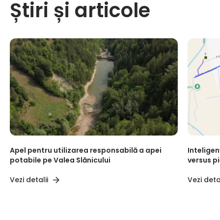
Știri și articole
Apel pentru utilizarea responsabilă a apei
Inteligen
potabile pe Valea Slănicului
versus p
Vezi detalii
Vezi detal