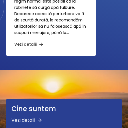
regim normal este posibil ca la
robinete să curgă apă tulbure.
Deoarece această perturbare va fi
de scurtă durată, le recomandăm
utilizatorilor să nu folosească apă în
scopuri menajere, până la
limpezirea completă. Rugăm, de
Vezi detalii
asemenea, consumatorii să ia
măsuri de stocare a unor cantități
de apă care să le acopere necesarul
pentru intervalul anunțat.
Cine suntem
Vezi detalii