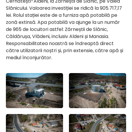
Cernătești-Aldeni, la Zărneștii de Slănic, pe Valea
Slănicului. Valoarea investiției se ridică la 905.717,17
lei. Rolul stației este de a furniza apă potabilă pe
zonă extinsă. Apa potabilă va ajunge la un număr
de 965 de locuitori astfel: Zărneștii de Slănic,
Căldărușa, Vlădeni, inclusiv Aldeni și Manasia.
Responsabilitatea noastră se îndreaptă direct
către utilizatorii noștri și, prin extensie, către apă și
mediul înconjurător.