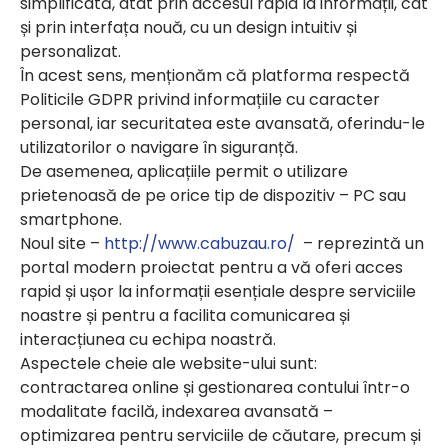
simplificată, atât prin accesul rapid la informații, cât
și prin interfața nouă, cu un design intuitiv și
personalizat.
În acest sens, menționăm că platforma respectă
Politicile GDPR privind informațiile cu caracter
personal, iar securitatea este avansată, oferindu-le
utilizatorilor o navigare în siguranță.
De asemenea, aplicațiile permit o utilizare
prietenoasă de pe orice tip de dispozitiv – PC sau
smartphone.
Noul site –
http://www.cabuzau.ro/
– reprezintă un
portal modern proiectat pentru a vă oferi acces
rapid și ușor la informații esențiale despre serviciile
noastre și pentru a facilita comunicarea și
interacțiunea cu echipa noastră.
Aspectele cheie ale website-ului sunt:
contractarea online și gestionarea contului într-o
modalitate facilă, indexarea avansată –
optimizarea pentru serviciile de căutare, precum și