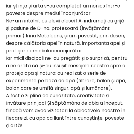
iar știința și arta s-au completat armonios într-o
poveste despre mediul înconjurător.
Ne-am întâlnit cu elevii clasei I A, îndrumați cu grijă
și pasiune de D-na. profesoară (învățământ
primar) Irina Meteleanu, și am povestit, prin desen,
despre călătoria apei în natură, importanța apei și
protejarea mediului înconjurător.
Iar micii discipoli ne-au pregătit și o surpriză, pentru
a ne arăta că și-au însușit mesajele noastre spre a
proteja apa și natura: au realizat o serie de
experimente pe bază de apă (filtrare, balon și apă,
balon care se umflă singur, apă și lumânare).
A fost o zi plină de curiozitate, creativitate și
învățare prin joc! Și săptămâna de abia a început,
fiindcă vom avea vizitatori la obiectivele noastre în
fiecare zi, cu apa ca liant între cunoștințe, poveste
și artă!