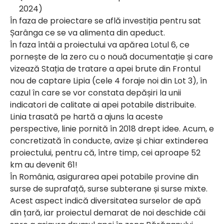
2024)
În faza de proiectare se află investiția pentru sat
Șarânga ce se va alimenta din apeduct.
În faza întâi a proiectului va apărea Lotul 6, ce
pornește de la zero cu o nouă documentație și care
vizează Stația de tratare a apei brute din Frontul
nou de captare Lipia (cele 4 foraje noi din Lot 3), în
cazul în care se vor constata depășiri la unii
indicatori de calitate ai apei potabile distribuite.
Linia trasată pe hartă a ajuns la aceste
perspective, linie pornită în 2018 drept idee. Acum, e
concretizată în conducte, avize și chiar extinderea
proiectului, pentru că, între timp, cei aproape 52
km au devenit 61!
În România, asigurarea apei potabile provine din
surse de suprafață, surse subterane și surse mixte.
Acest aspect indică diversitatea surselor de apă
din țară, iar proiectul demarat de noi deschide căi