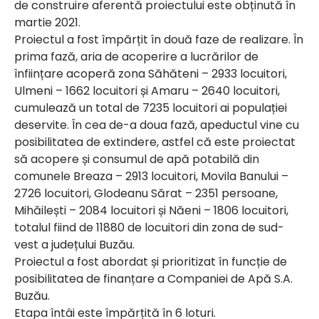
de construire aferentă proiectului este obținută în
martie 2021.
Proiectul a fost împărțit în două faze de realizare. În
prima fază, aria de acoperire a lucrărilor de
înființare acoperă zona Săhăteni – 2933 locuitori,
Ulmeni – 1662 locuitori și Amaru – 2640 locuitori,
cumulează un total de 7235 locuitori ai populației
deservite. În cea de-a doua fază, apeductul vine cu
posibilitatea de extindere, astfel că este proiectat
să acopere și consumul de apă potabilă din
comunele Breaza – 2913 locuitori, Movila Banului –
2726 locuitori, Glodeanu Sărat – 2351 persoane,
Mihăilești – 2084 locuitori și Năeni – 1806 locuitori,
totalul fiind de 11880 de locuitori din zona de sud-
vest a județului Buzău.
Proiectul a fost abordat și prioritizat în funcție de
posibilitatea de finanțare a Companiei de Apă S.A.
Buzău.
Etapa întâi este împărțită în 6 loturi.