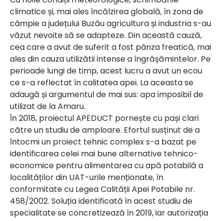
climatice și, mai ales încălzirea globală, în zona de
câmpie a județului Buzău agricultura și industria s-au
văzut nevoite să se adapteze. Din această cauză,
cea care a avut de suferit a fost pânza freatică, mai
ales din cauza utilizătii intense a îngrășămintelor. Pe
perioade lungi de timp, acest lucru a avut un ecou
ce s-a reflectat în calitatea apei. La aceasta se
adaugă și argumentul de mai sus: apa imposibil de
utilizat de la Amaru.
În 2018, proiectul APEDUCT pornește cu pași clari
către un studiu de amploare. Efortul susținut de a
întocmi un proiect tehnic complex s-a bazat pe
identificarea celei mai bune alternative tehnico-
economice pentru alimentarea cu apă potabilă a
localităților din UAT-urile menționate, în
conformitate cu Legea Calității Apei Potabile nr.
458/2002. Soluția identificată în acest studiu de
specialitate se concretizează în 2019, iar autorizația