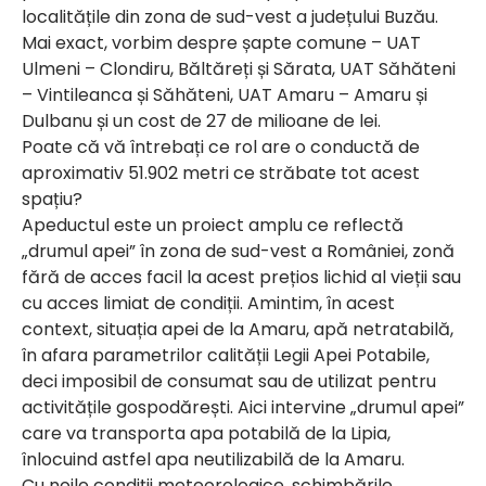
localitățile din zona de sud-vest a județului Buzău.
Mai exact, vorbim despre șapte comune – UAT
Ulmeni – Clondiru, Băltăreți și Sărata, UAT Săhăteni
– Vintileanca și Săhăteni, UAT Amaru – Amaru și
Dulbanu și un cost de 27 de milioane de lei.
Poate că vă întrebați ce rol are o conductă de
aproximativ 51.902 metri ce străbate tot acest
spațiu?
Apeductul este un proiect amplu ce reflectă
„drumul apei” în zona de sud-vest a României, zonă
fără de acces facil la acest prețios lichid al vieții sau
cu acces limiat de condiții. Amintim, în acest
context, situația apei de la Amaru, apă netratabilă,
în afara parametrilor calității Legii Apei Potabile,
deci imposibil de consumat sau de utilizat pentru
activitățile gospodărești. Aici intervine „drumul apei”
care va transporta apa potabilă de la Lipia,
înlocuind astfel apa neutilizabilă de la Amaru.
Cu noile condiții meteorologice, schimbările