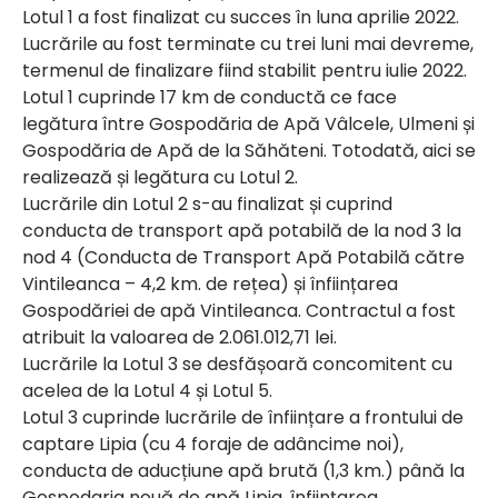
Lotul 1 a fost finalizat cu succes în luna aprilie 2022.
Lucrările au fost terminate cu trei luni mai devreme,
termenul de finalizare fiind stabilit pentru iulie 2022.
Lotul 1 cuprinde 17 km de conductă ce face
legătura între Gospodăria de Apă Vâlcele, Ulmeni și
Gospodăria de Apă de la Săhăteni. Totodată, aici se
realizează și legătura cu Lotul 2.
Lucrările din Lotul 2 s-au finalizat și cuprind
conducta de transport apă potabilă de la nod 3 la
nod 4 (Conducta de Transport Apă Potabilă către
Vintileanca – 4,2 km. de rețea) și înființarea
Gospodăriei de apă Vintileanca. Contractul a fost
atribuit la valoarea de 2.061.012,71 lei.
Lucrările la Lotul 3 se desfășoară concomitent cu
acelea de la Lotul 4 și Lotul 5.
Lotul 3 cuprinde lucrările de înființare a frontului de
captare Lipia (cu 4 foraje de adâncime noi),
conducta de aducțiune apă brută (1,3 km.) până la
Gospodaria nouă de apă Lipia, înființarea