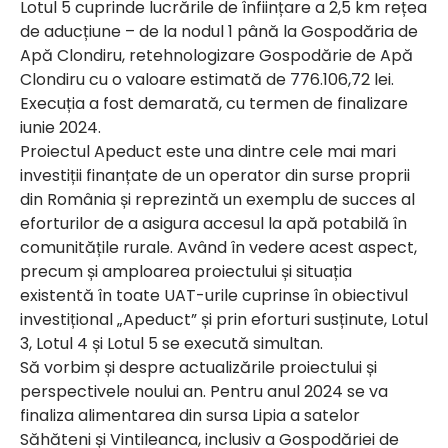
Lotul 5 cuprinde lucrările de înființare a 2,5 km rețea
de aducțiune – de la nodul 1 până la Gospodăria de
Apă Clondiru, retehnologizare Gospodărie de Apă
Clondiru cu o valoare estimată de 776.106,72 lei.
Execuția a fost demarată, cu termen de finalizare
iunie 2024.
Proiectul Apeduct este una dintre cele mai mari
investiții finanțate de un operator din surse proprii
din România și reprezintă un exemplu de succes al
eforturilor de a asigura accesul la apă potabilă în
comunitățile rurale. Având în vedere acest aspect,
precum și amploarea proiectului și situația
existentă în toate UAT-urile cuprinse în obiectivul
investițional „Apeduct” și prin eforturi susținute, Lotul
3, Lotul 4 și Lotul 5 se execută simultan.
Să vorbim și despre actualizările proiectului și
perspectivele noului an. Pentru anul 2024 se va
finaliza alimentarea din sursa Lipia a satelor
Săhăteni și Vintileanca, inclusiv a Gospodăriei de