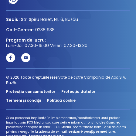
Sediu:
Str. Spiru Haret, Nr. 6, Buzău
Call-Center:
0238 938
Program de lucru:
Luni-Joi: 07:30-16:00 Vineri: 07:30-13:30
© 2026 Toate drepturile rezervate de către Compania de Apă S.A.
Buzău
Protecția consumatorilor
Protecția datelor
Termeni și condiții
Politica cookie
Orice persoană implicată în implementarea/monitorizarea unui proiect
finanțat prin POS Mediu, sau care deține informații privind desfășurarea
proiectelor finanțate în cadrul POS Mediu, poate trimite formularul de alertă
privind neregulile la adresa de e-mail:
sesizari-pos@posmediu.ro
.