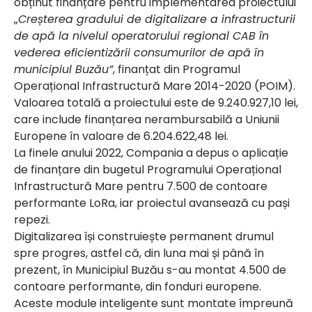
obținut finanțare pentru implementarea proiectului
„
Creșterea gradului de digitalizare a infrastructurii
de apă la nivelul operatorului regional CAB în
vederea eficientizării consumurilor de apă în
municipiul Buzău”
, finanțat din Programul
Operațional Infrastructură Mare 2014-2020 (POIM).
Valoarea totală a proiectului este de 9.240.927,10 lei,
care include finanțarea nerambursabilă a Uniunii
Europene în valoare de 6.204.622,48 lei.
La finele anului 2022, Compania a depus o aplicație
de finanțare din bugetul Programului Operațional
Infrastructură Mare pentru 7.500 de contoare
performante LoRa, iar proiectul avansează cu pași
repezi.
Digitalizarea își construiește permanent drumul
spre progres, astfel că, din luna mai și până în
prezent, în Municipiul Buzău s-au montat 4.500 de
contoare performante, din fonduri europene.
Aceste module inteligente sunt montate împreună