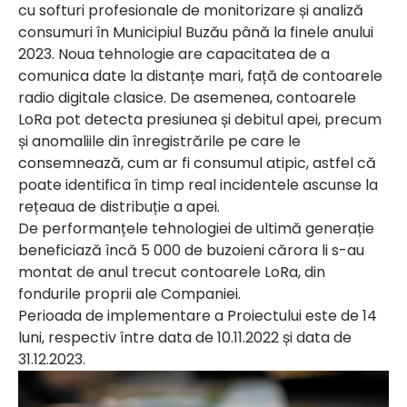
cu softuri profesionale de monitorizare și analiză
consumuri în Municipiul Buzău până la finele anului
2023. Noua tehnologie are capacitatea de a
comunica date la distanțe mari, față de contoarele
radio digitale clasice. De asemenea, contoarele
LoRa pot detecta presiunea și debitul apei, precum
și anomaliile din înregistrările pe care le
consemnează, cum ar fi consumul atipic, astfel că
poate identifica în timp real incidentele ascunse la
rețeaua de distribuție a apei.
De performanțele tehnologiei de ultimă generație
beneficiază încă 5 000 de buzoieni cărora li s-au
montat de anul trecut contoarele LoRa, din
fondurile proprii ale Companiei.
Perioada de implementare a Proiectului este de 14
luni, respectiv între data de 10.11.2022 și data de
31.12.2023.