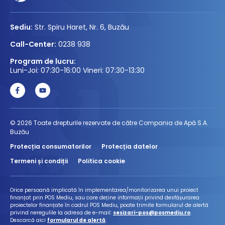
Sediu:
Str. Spiru Haret, Nr. 6, Buzău
Call-Center:
0238 938
Program de lucru:
Luni-Joi: 07:30-16:00 Vineri: 07:30-13:30
© 2026 Toate drepturile rezervate de către Compania de Apă S.A.
Buzău
Protecția consumatorilor
Protecția datelor
Termeni și condiții
Politica cookie
Orice persoană implicată în implementarea/monitorizarea unui proiect
finanțat prin POS Mediu, sau care deține informații privind desfășurarea
proiectelor finanțate în cadrul POS Mediu, poate trimite formularul de alertă
privind neregulile la adresa de e-mail:
sesizari-pos@posmediu.ro
.
Descarcă aici
formularul de alertă
.