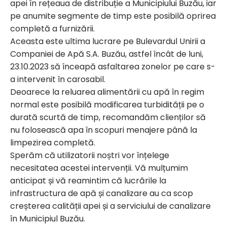
apei în rețeaua de distribuție a Municipiului Buzău, iar
pe anumite segmente de timp este posibilă oprirea
completă a furnizării.
Aceasta este ultima lucrare pe Bulevardul Unirii a
Companiei de Apă S.A. Buzău, astfel încât de luni,
23.10.2023 să înceapă asfaltarea zonelor pe care s-
a intervenit în carosabil.
Deoarece la reluarea alimentării cu apă în regim
normal este posibilă modificarea turbidității pe o
durată scurtă de timp, recomandăm clienților să
nu folosească apa în scopuri menajere până la
limpezirea completă.
Sperăm că utilizatorii noștri vor înțelege
necesitatea acestei intervenții. Vă mulțumim
anticipat și vă reamintim că lucrările la
infrastructura de apă și canalizare au ca scop
creșterea calității apei și a serviciului de canalizare
în Municipiul Buzău.