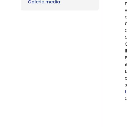
Galerie media
c
C
e
c
s
0