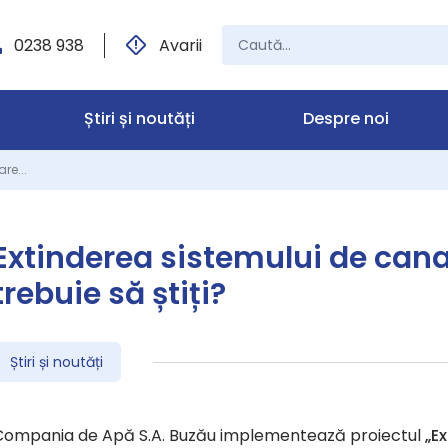
0238 938
Avarii
Știri și noutăți
Despre noi
re...
Extinderea sistemului de cana
trebuie să știți?
Știri și noutăți
Compania de Apă S.A. Buzău implementează proiectul
„E