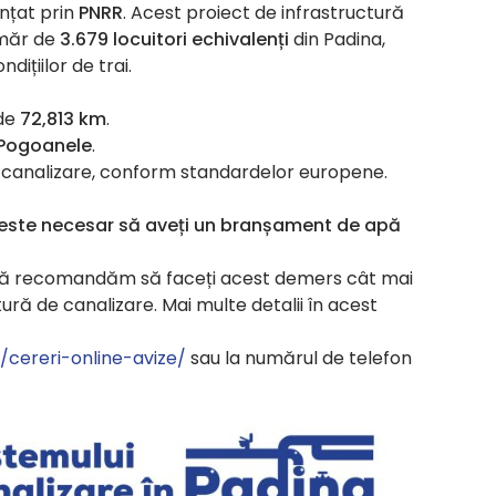
anțat prin
PNRR
. Acest proiect de infrastructură
umăr de
3.679 locuitori echivalenți
din Padina,
dițiilor de trai.
 de
72,813 km
.
 Pogoanele
.
 canalizare, conform standardelor europene.
, este necesar să aveți un branșament de apă
, vă recomandăm să faceți acest demers cât mai
ură de canalizare. Mai multe detalii în acest
/cereri-online-avize/
sau la numărul de telefon