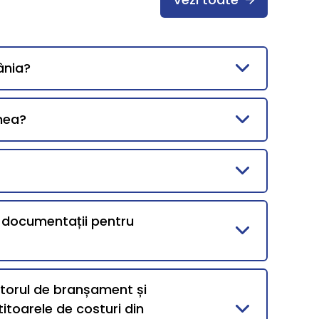
ânia?
mea?
i documentații pentru
ntorul de branșament și
itoarele de costuri din