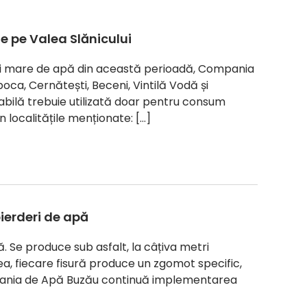
le pe Valea Slănicului
ului mare de apă din această perioadă, Compania
ăpoca, Cernătești, Beceni, Vintilă Vodă și
abilă trebuie utilizată doar pentru consum
localitățile menționate: […]
pierderi de apă
. Se produce sub asfalt, la câțiva metri
a, fiecare fisură produce un zgomot specific,
ania de Apă Buzău continuă implementarea