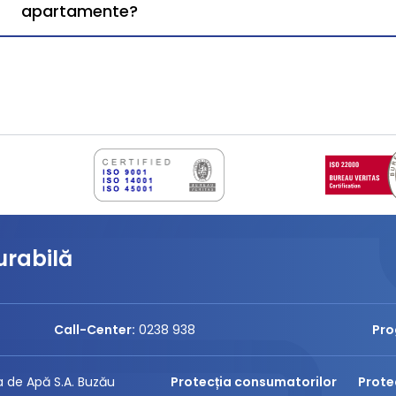
apartamente?
urabilă
Call-Center:
0238 938
Pro
 de Apă S.A. Buzău
Protecția consumatorilor
Prote