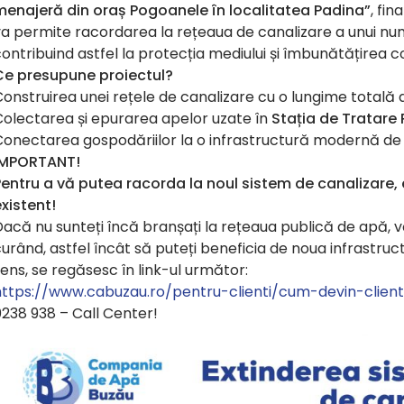
menajeră din oraș Pogoanele în localitatea Padina”
, fin
va permite racordarea la rețeaua de canalizare a unui n
ontribuind astfel la protecția mediului și îmbunătățirea con
Ce presupune proiectul?
onstruirea unei rețele de canalizare cu o lungime totală
Colectarea și epurarea apelor uzate în
Stația de Tratare
Conectarea gospodăriilor la o infrastructură modernă de
IMPORTANT!
Pentru a vă putea racorda la noul sistem de canalizare
xistent!
Dacă nu sunteți încă branșați la rețeaua publică de apă
urând, astfel încât să puteți beneficia de noua infrastruct
ens, se regăsesc în link-ul următor:
https://www.cabuzau.ro/pentru-clienti/cum-devin-client
238 938 – Call Center!