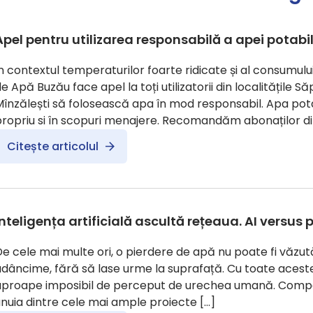
Apel pentru utilizarea responsabilă a apei potabi
În contextul temperaturilor foarte ridicate și al consum
e Apă Buzău face apel la toți utilizatorii din localitățile S
Mînzălești să folosească apa în mod responsabil. Apa pot
ropriu si în scopuri menajere. Recomandăm abonaților din 
Citește articolul
Inteligența artificială ascultă rețeaua. AI versus 
e cele mai multe ori, o pierdere de apă nu poate fi văzută
dâncime, fără să lase urme la suprafață. Cu toate aceste
aproape imposibil de perceput de urechea umană. Comp
nuia dintre cele mai ample proiecte […]