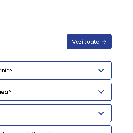
Vezi toate
ânia?
mea?