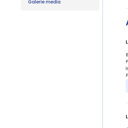
Galerie media
P
i
P