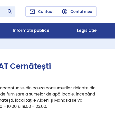
Contact
Contul meu
Informații publice
Legislație
AT Cernătești
accentuate, din cauza consumurilor ridicate din
e furnizare a surselor de apă locale, începând
tești, localitățile Aldeni și Manasia se va
– 10.00 și 19.00 – 23.00.