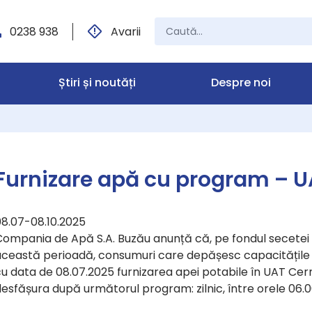
0238 938
Avarii
Știri și noutăți
Despre noi
Furnizare apă cu program – U
08.07-08.10.2025
Compania de Apă S.A. Buzău anunță că, pe fondul secetei 
această perioadă, consumuri care depășesc capacitățile d
u data de 08.07.2025 furnizarea apei potabile în UAT Cernă
esfășura după următorul program: zilnic, între orele 06.00 