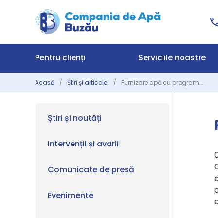
Pentru clienți
Serviciile noastre
Acasă
Știri și articole
Furnizare apă cu program...
Știri și noutăți
Intervenții și avarii
Comunicate de presă
c
Evenimente
d