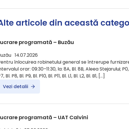
Alte articole din această catego
Lucrare programată – Buzău
Buzău 14.07.2026
entru înlocuirea robinetului general se întrerupe furnizare
ntervalul orar: 09:30–11:30, la: 8A, Bl. 8B, Aleea Stejarului; P0, Bl.
7, Bl. P8, Bl. P9, Bl. P10, Bl. P11, Bl. L1, Bl. L2, Bl. B1, […]
Vezi detalii
Lucrare programată – UAT Calvini