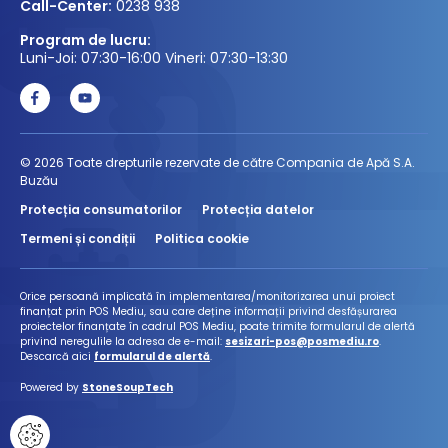
Call-Center:
0238 938
Program de lucru:
Luni-Joi: 07:30-16:00 Vineri: 07:30-13:30
© 2026 Toate drepturile rezervate de către Compania de Apă S.A.
Buzău
Protecția consumatorilor
Protecția datelor
Termeni și condiții
Politica cookie
Orice persoană implicată în implementarea/monitorizarea unui proiect
finanțat prin POS Mediu, sau care deține informații privind desfășurarea
proiectelor finanțate în cadrul POS Mediu, poate trimite formularul de alertă
privind neregulile la adresa de e-mail:
sesizari-pos@posmediu.ro
.
Descarcă aici
formularul de alertă
.
Powered by
StoneSoupTech