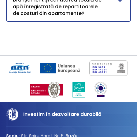
apă înregistrată de repartitoarele
de costuri din apartamente?
Investim în dezvoltare durabilă
Sediu:
Str. Spiru Haret, Nr. 6, Buzău