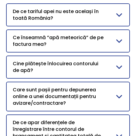
De ce tariful apei nu este același în
toată România?
Ce înseamnă ”apă meteorică” de pe
factura mea?
Cine plătește înlocuirea contorului
de apă?
Care sunt pașii pentru depunerea
online a unei documentații pentru
avizare/contractare?
De ce apar diferențele de
înregistrare între contorul de
branșament și cantitatea totală de