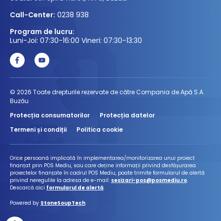
Call-Center:
0238 938
Program de lucru:
Luni-Joi: 07:30-16:00 Vineri: 07:30-13:30
© 2026 Toate drepturile rezervate de către Compania de Apă S.A.
Buzău
Protecția consumatorilor
Protecția datelor
Termeni și condiții
Politica cookie
Orice persoană implicată în implementarea/monitorizarea unui proiect
finanțat prin POS Mediu, sau care deține informații privind desfășurarea
proiectelor finanțate în cadrul POS Mediu, poate trimite formularul de alertă
privind neregulile la adresa de e-mail:
sesizari-pos@posmediu.ro
.
Descarcă aici
formularul de alertă
.
Powered by
StoneSoupTech