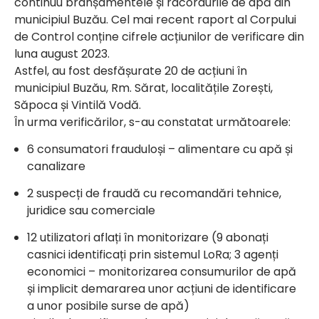
continuu branșamentele și racordurile de apă din
municipiul Buzău. Cel mai recent raport al Corpului
de Control conține cifrele acțiunilor de verificare din
luna august 2023.
Astfel, au fost desfășurate 20 de acțiuni în
municipiul Buzău, Rm. Sărat, localitățile Zorești,
Săpoca și Vintilă Vodă.
În urma verificărilor, s-au constatat următoarele:
6 consumatori frauduloși – alimentare cu apă și
canalizare
2 suspecți de fraudă cu recomandări tehnice,
juridice sau comerciale
12 utilizatori aflați în monitorizare (9 abonați
casnici identificați prin sistemul LoRa; 3 agenți
economici – monitorizarea consumurilor de apă
și implicit demararea unor acțiuni de identificare
a unor posibile surse de apă)