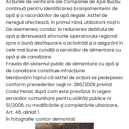
Acțiunile de verificare ale Companiei de Apă Buzău
continuă pentru identificarea branșamentelor de
apă și a racordărilor de apă ilegale. Astfel de
nereguli afectează, în primul rând, utilizatorii noștri.
De asemenea, conduc la reducerea debitului de
apă și diminuează eforturile operatorului regional
spre o bună desfășurare a activității și a asigurării în
cele mai bune condiții a serviciilor de alimentare cu
apă și de canalizare.
Frauda din sistemul public de alimentare cu apă și
de canalizare constituie infracțiune.
Menționăm faptul că astfel de acțiuni se pedepsesc
conform prevederilor Legii nr. 286/2009 privind
Codul Penal, după cum este prevăzut în Legea
serviciilor comunitare pentru utilități publice nr.
51/2006, cu modificările și completările ulterioare,
Art. 46, aliniat 1.
În fotografie: contor demontat