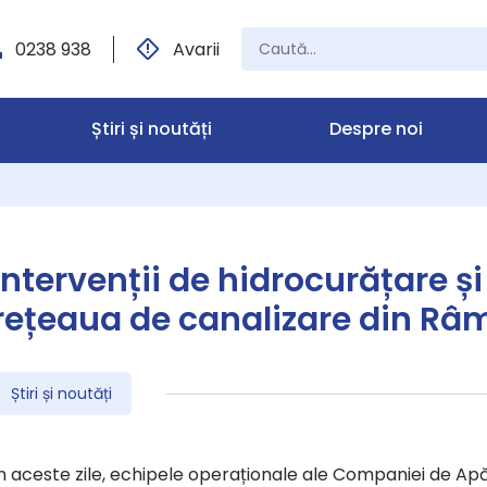
0238 938
Avarii
Știri și noutăți
Despre noi
Intervenții de hidrocurățare și
rețeaua de canalizare din Râ
Știri și noutăți
n aceste zile, echipele operaționale ale Companiei de Apă