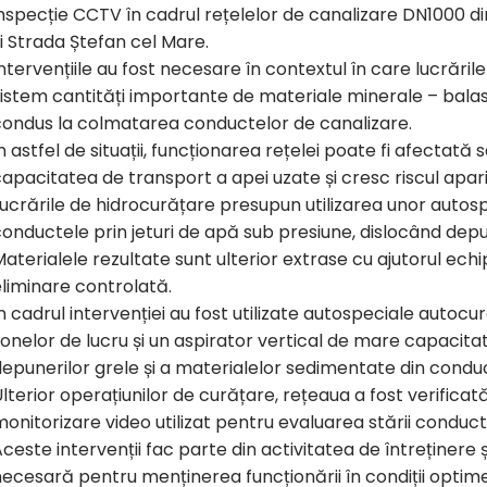
nspecție CCTV în cadrul rețelelor de canalizare DN1000 di
i Strada Ștefan cel Mare.
ntervențiile au fost necesare în contextul în care lucrăril
istem cantități importante de materiale minerale – balast, 
condus la colmatarea conductelor de canalizare.
n astfel de situații, funcționarea rețelei poate fi afectată 
apacitatea de transport a apei uzate și cresc riscul apariți
Lucrările de hidrocurățare presupun utilizarea unor auto
onductele prin jeturi de apă sub presiune, dislocând depu
aterialele rezultate sunt ulterior extrase cu ajutorul ec
liminare controlată.
n cadrul intervenției au fost utilizate autospeciale auto
onelor de lucru și un aspirator vertical de mare capacit
depunerilor grele și a materialelor sedimentate din cond
lterior operațiunilor de curățare, rețeaua a fost verifica
onitorizare video utilizat pentru evaluarea stării conducte
ceste intervenții fac parte din activitatea de întreținere ș
ecesară pentru menținerea funcționării în condiții optime 