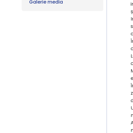
Galerie media
i
ș
I
s
Î
c
c
M
e
Î
z
U
m
A
n