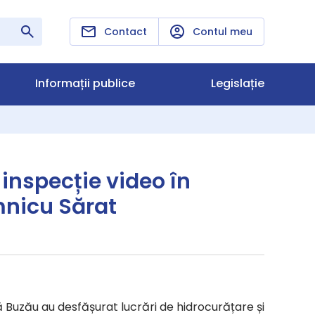
Contact
Contul meu
Informații publice
Legislație
 inspecție video în
mnicu Sărat
 Buzău au desfășurat lucrări de hidrocurățare și