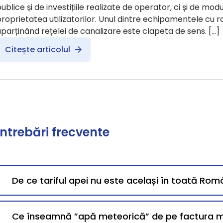
ublice și de investițiile realizate de operator, ci și de modu
roprietatea utilizatorilor. Unul dintre echipamentele cu ro
parținând rețelei de canalizare este clapeta de sens. […]
Citește articolul
Întrebări frecvente
De ce tariful apei nu este același în toată Rom
Ce înseamnă ”apă meteorică” de pe factura 