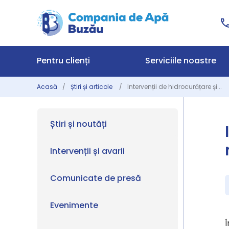
Pentru clienți
Serviciile noastre
Acasă
Știri și articole
Intervenții de hidrocurățare și...
Știri și noutăți
Intervenții și avarii
Comunicate de presă
Evenimente
Î