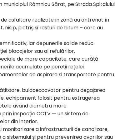
n municipiul Râmnicu Sărat, pe Strada Spitalului
e de asfaltare realizate în zonă au antrenat în
nisip, pietriș și resturi de bitum – care au
semnificativ, iar depunerile solide reduc
ei blocajelor sau al refulărilor.
speciale de mare capacitate, care curăță
nerile acumulate pe pereții rețelei.
hipamentelor de aspirare și transportate pentru
curățitoare, buldoexcavator pentru degajarea
ate, echipament folosit pentru extragerea
uctele având diametru mare.
tă prin inspecție CCTV — un sistem de
lor din interior.
i monitorizare a infrastructurii de canalizare,
a sistemului și pentru prevenirea avariilor sau