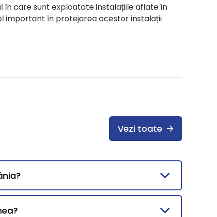
l în care sunt exploatate instalațiile aflate în
l important în protejarea acestor instalații
Vezi toate
ânia?
mea?