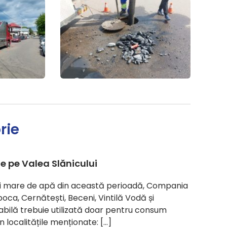
rie
le pe Valea Slănicului
ului mare de apă din această perioadă, Compania
ăpoca, Cernătești, Beceni, Vintilă Vodă și
abilă trebuie utilizată doar pentru consum
localitățile menționate: […]