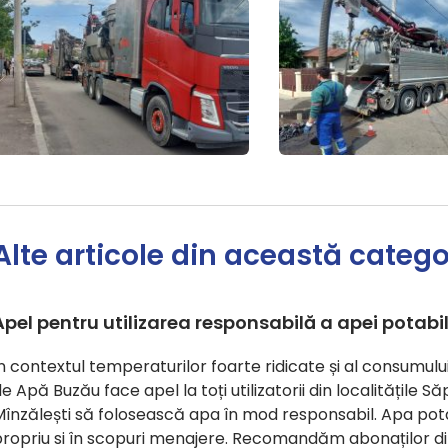
Alte articole din această catego
Apel pentru utilizarea responsabilă a apei potabi
În contextul temperaturilor foarte ridicate și al consum
e Apă Buzău face apel la toți utilizatorii din localitățile S
Mînzălești să folosească apa în mod responsabil. Apa pot
ropriu si în scopuri menajere. Recomandăm abonaților din 