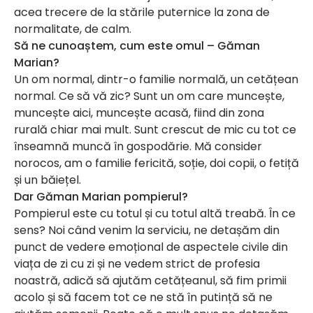
acea trecere de la stările puternice la zona de
normalitate, de calm.
Să ne cunoaștem, cum este omul – Găman
Marian?
Un om normal, dintr-o familie normală, un cetățean
normal. Ce să vă zic? Sunt un om care muncește,
muncește aici, muncește acasă, fiind din zona
rurală chiar mai mult. Sunt crescut de mic cu tot ce
înseamnă muncă în gospodărie. Mă consider
norocos, am o familie fericită, soție, doi copii, o fetiță
și un băiețel.
Dar Găman Marian pompierul?
Pompierul este cu totul și cu totul altă treabă. În ce
sens? Noi când venim la serviciu, ne detașăm din
punct de vedere emoțional de aspectele civile din
viața de zi cu zi și ne vedem strict de profesia
noastră, adică să ajutăm cetățeanul, să fim primii
acolo și să facem tot ce ne stă în putință să ne