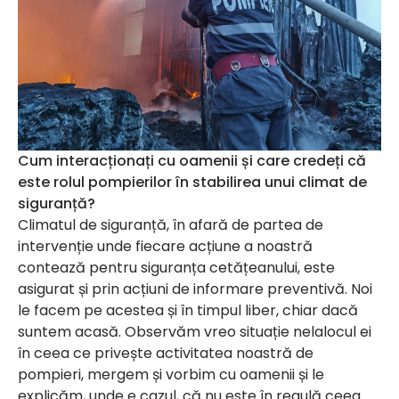
Cum interacționați cu oamenii și care credeți că
este rolul pompierilor în stabilirea unui climat de
siguranță?
Climatul de siguranță, în afară de partea de
intervenție unde fiecare acțiune a noastră
contează pentru siguranța cetățeanului, este
asigurat și prin acțiuni de informare preventivă. Noi
le facem pe acestea și în timpul liber, chiar dacă
suntem acasă. Observăm vreo situație nelalocul ei
în ceea ce privește activitatea noastră de
pompieri, mergem și vorbim cu oamenii și le
explicăm, unde e cazul, că nu este în regulă ceea