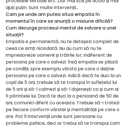
procesele verbale etc. Dar mai stai pe acolo și mai
ajuți puțin. Sunt multe intervenții…
Cam pe unde am putea situa empatia în
momentul în care se anunță o misiune dificilă?
Cum decurge procesul mental de salvare a unei
situații?
Empatia e permanentă, nu te detașezi complet de
ceea ce simți niciodată. Nu au cum să nu te
impresioneze oamenii și trăirile lor, indiferent de
persoana pe care o salvezi. Însă empatia se pliază
pe condiții, spre exemplu vârsta pe care o deține
persoana pe care o salvezi. Adică dacă te duci la un
copil de 5 ani, trebuie să te transpui în suflețelul lui
de 5 ani și să-l calmezi și să-l dojenești ca și cum ai
fi părintele lui. Dacă te duci la o persoană de 50 de
ani, comunici diferit cu aceasta. Trebuie să-i tratezi
pe fiecare conform vârstei și mentalității pe care o
are. Pot fi intervenții unde sunt persoane cu
probleme psihice, deci ar trebui să te transpui cam