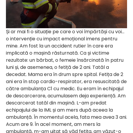
Și ar mai fi o situație pe care o voi împărtăși cu voi…
o intervenție cu impact emoțional imens pentru
mine. Am fost la un accident rutier în care era
implicată o mașină răsturnată. Ca și victime
rezultate: un bărbat, o femeie însărcinată în patru
luni și, de asemenea, o fetiță de 2 ani. Tatăl a
decedat. Mama era în drum spre spital. Fetița de 2
ani era în stop cardio-respirator, era resuscitată de
către ambulanța C1 cu medic. Eu eram în echipajul
de descarcerare, acumulasem deja experiență. Am
descarcerat tatăl din mașină. L-am predat
echipajului de la IML și am mers după aceea la
ambulanță. În momentul acela, fata mea avea 3 ani.
Acum are 9. În acel moment, am mers la
ambulanță, m-am uitat să văd fetița, am văzut-o