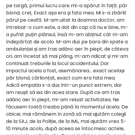
pe targă, primul lucru care mi-a apărut în față: păr
blond, creț. Exact așa era și fata mea. Mi s-a zbârlit
părul pe ceafă. M-am uitat la doamna doctor, am
întrebat-o cum este, a dat din cap că nu e bine, m-
a pufnit puțin plânsul, însă m-am abținut cât m-am
îndepărtat de acolo. M-am dus pe bara din spate a
ambulanței și am tras adânc aer în piept, de câteva
ori, am încetat să mai plâng, m-am ridicat și mi-am
continuat treburile la locul accidentului. Dar
impactul acela a fost, asemănarea… exact același
păr blond, cârlionțat, exact cum era fata mea.
Adică empatia s-a dus într-un punct extrem, dar
am reușit să ies din acea stare. După ce am tras
adânc aer în piept, mi-am reluat activitatea. Ne
făcusem toată treaba până la momentul acela. De
obicei, mai rămânem în zonă să mai ajutăm colegii
de la SAJ, de la Poliție, de la IML, mai ajutăm vreo 5-
10 minute acolo, după aceea se întocmesc actele,