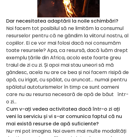
Dar necesitatea adaptării la noile schimbări?
Noi facem tot posibilul să ne limităm la consumul
resurselor pentru că ne gândim la viitorul nostru, al
copiilor. Ei ce vor mai folosi dacă noi consumăm
toate resursele? Apa, ca resursă, dacă luăm drept
exemplu țările din Africa, acolo este foarte greu
traiul de zi cu zi. Și apoi mai stau uneori să mă
gândesc, acela nu are ce bea și noi facem risipă de
apă, cu irigat, cu spălat, cu aruncat… numai pentru
spălatul autoturismelor în timp ce sunt oameni
care nu au resursa necesară de apă de băut într-
o zi…
Cum v-ați vedea activitatea dacă într-o zi ați
veni la serviciu și vi s-ar comunica faptul că nu
mai există resurse de apă suficiente?
Nu-mi pot imagina. Noi avem mai multe modalități