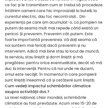
ce fac și le transmitem cum ar trebui să procedeze.
Întâlnim oameni care fac improvizații la butelii, la
curentul electric, dau foc necontrolat… Din
experiența pe care am acumulat-o, ca pompieri ne
putem da seama mult mai repede când există un
pericol. Și prevenim. Prevenim cât putem. Este
foarte importantă prevenirea. Vă dați seama că
noi suntem mai fericiți dacă prevenim și nu
intervenim. Adică mai bine stau la locul de muncă,
la serviciu, stau liniștit și dorm liniștit și mă
pregătesc pentru orice eventualitate, decât să mă
duc la intervenții. Pentru că noi unde ne ducem,
omul este necăjit. În momentul în care pompierii
sunt liniștiți înseamnă că și cetățenii sunt liniștiți.
Cum vedeți impactul schimbărilor climatice
asupra activității dvs.?
La nivel național, chiar mondial, schimbările
climatice au fost prevăzute. Acum vreo 15-20 de