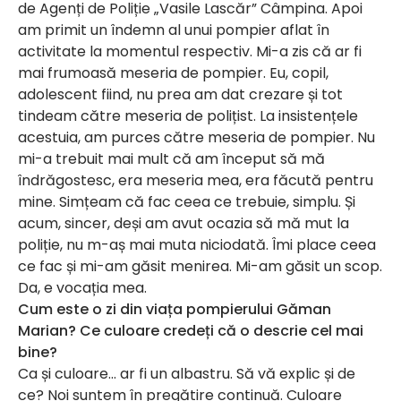
de Agenți de Poliție „Vasile Lascăr” Câmpina. Apoi
am primit un îndemn al unui pompier aflat în
activitate la momentul respectiv. Mi-a zis că ar fi
mai frumoasă meseria de pompier. Eu, copil,
adolescent fiind, nu prea am dat crezare și tot
tindeam către meseria de polițist. La insistențele
acestuia, am purces către meseria de pompier. Nu
mi-a trebuit mai mult că am început să mă
îndrăgostesc, era meseria mea, era făcută pentru
mine. Simțeam că fac ceea ce trebuie, simplu. Și
acum, sincer, deși am avut ocazia să mă mut la
poliție, nu m-aș mai muta niciodată. Îmi place ceea
ce fac și mi-am găsit menirea. Mi-am găsit un scop.
Da, e vocația mea.
Cum este o zi din viața pompierului Găman
Marian? Ce culoare credeți că o descrie cel mai
bine?
Ca și culoare… ar fi un albastru. Să vă explic și de
ce? Noi suntem în pregătire continuă. Culoare