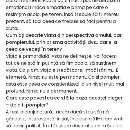
ajutăm semenii. Poate că e mult spus ne detașăm
emoțional fiindcă empatia e prima pe care o
resimțim acolo, pe teren, însă trebuie să fii mereu
prezent, să faci ceea ce trebuie să faci pentru a
ajuta.
Cum ați descrie viața din perspectiva omului, dar
pompierului, prin prisma activității dvs., dar și a
ceea ce vedeți în teren?
Viața e primordială. Asta ne definește. Noi facem
tot ce ne stă în putință să fim acolo, să susținem
viața. Ca și om, viața e trecătoare. Îmbătrânim… E
efemeră. Nimic nu este permanent. Ca și pompier,
asta este ceea ce conștientizezi la un nivel mult mai
profund. Nimic nu e permanent…
Care este povestea ce stă la baza acestei alegeri
– de a fi pompier?
A fost o conjunctură… acum dacă stau să mă
gândesc, interesantă. Inițial, în clasa a XII-a am vrut
să devin polițist. Îmi făcusem dosarul pentru Școala