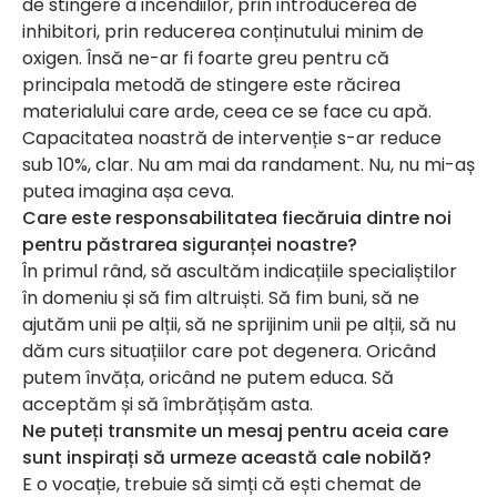
de stingere a incendiilor, prin introducerea de
inhibitori, prin reducerea conținutului minim de
oxigen. Însă ne-ar fi foarte greu pentru că
principala metodă de stingere este răcirea
materialului care arde, ceea ce se face cu apă.
Capacitatea noastră de intervenție s-ar reduce
sub 10%, clar. Nu am mai da randament. Nu, nu mi-aș
putea imagina așa ceva.
Care este responsabilitatea fiecăruia dintre noi
pentru păstrarea siguranței noastre?
În primul rând, să ascultăm indicațiile specialiștilor
în domeniu și să fim altruiști. Să fim buni, să ne
ajutăm unii pe alții, să ne sprijinim unii pe alții, să nu
dăm curs situațiilor care pot degenera. Oricând
putem învăța, oricând ne putem educa. Să
acceptăm și să îmbrățișăm asta.
Ne puteți transmite un mesaj pentru aceia care
sunt inspirați să urmeze această cale nobilă?
E o vocație, trebuie să simți că ești chemat de