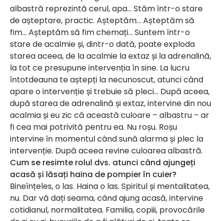
albastră reprezintă cerul, apa… Stăm într-o stare
de așteptare, practic. Așteptăm… Așteptăm să
fim… Așteptăm să fim chemați… Suntem într-o
stare de acalmie și, dintr-o dată, poate exploda
starea aceea, de la acalmie la extaz și la adrenalină,
la tot ce presupune intervenția în sine. La lucru
întotdeauna te aștepți la necunoscut, atunci când
apare o intervenție și trebuie să pleci… După aceea,
după starea de adrenalină și extaz, intervine din nou
acalmia și eu zic că această culoare – albastru – ar
fi cea mai potrivită pentru ea. Nu roșu. Roșu
intervine în momentul când sună alarma și plec la
intervenție. După aceea revine culoarea albastră.
Cum se resimte rolul dvs. atunci când ajungeți
acasă și lăsați haina de pompier în cuier?
Bineînțeles, o las. Haina o las. Spiritul și mentalitatea,
nu. Dar vă dați seama, când ajung acasă, intervine
cotidianul, normalitatea. Familia, copiii, provocările