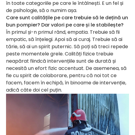
în toate categoriile pe care le întâlnești. E un fel și
de psihologie, să o numim așa.
Care sunt calitățile pe care trebuie să le dețină un
bun pompier? Dar valori pe care și le stabilește?
În primul și-n primul rând, empatia. Trebuie să fii
empatic, să înțelegi. Apoi să ai curaj. Trebuie să ai
tărie, să ai un spirit puternic. Să poți să treci repede
peste momentele grele. Calități fizice trebuie
neapărat fiindcă intervențiile sunt de durată și
necesită un efort fizic accentuat. De asemenea, să
fie cu spirit de colaborare, pentru că noi tot ce
facem, facem în echipă, în binoame de intervenție,
adică câte doi cel puțin.