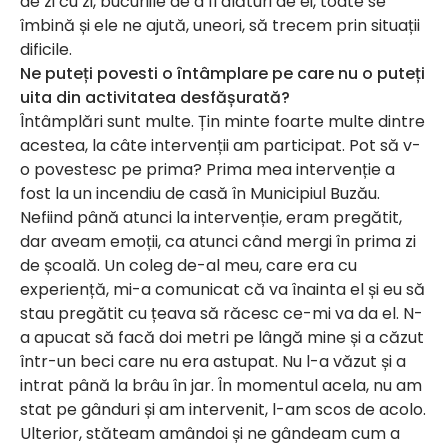
de zi cu zi, bucuriile de a fi alături de ei, toate se
îmbină și ele ne ajută, uneori, să trecem prin situații
dificile.
Ne puteți povesti o întâmplare pe care nu o puteți
uita din activitatea desfășurată?
Întâmplări sunt multe. Țin minte foarte multe dintre
acestea, la câte intervenții am participat. Pot să v-
o povestesc pe prima? Prima mea intervenție a
fost la un incendiu de casă în Municipiul Buzău.
Nefiind până atunci la intervenție, eram pregătit,
dar aveam emoții, ca atunci când mergi în prima zi
de școală. Un coleg de-al meu, care era cu
experiență, mi-a comunicat că va înainta el și eu să
stau pregătit cu țeava să răcesc ce-mi va da el. N-
a apucat să facă doi metri pe lângă mine și a căzut
într-un beci care nu era astupat. Nu l-a văzut și a
intrat până la brâu în jar. În momentul acela, nu am
stat pe gânduri și am intervenit, l-am scos de acolo.
Ulterior, stăteam amândoi și ne gândeam cum a