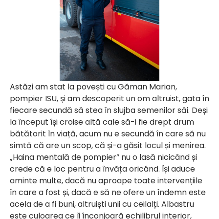
Astăzi am stat la povești cu Găman Marian,
pompier ISU, și am descoperit un om altruist, gata în
fiecare secundă să stea în slujba semenilor săi. Deși
la început își croise altă cale să-i fie drept drum
bătătorit în viață, acum nu e secundă în care să nu
simtă că are un scop, că și-a găsit locul și menirea.
„Haina mentală de pompier” nu o lasă nicicând și
crede că e loc pentru a învăța oricând. Își aduce
aminte multe, dacă nu aproape toate intervențiile
în care a fost și, dacă e să ne ofere un îndemn este
acela de a fi buni, altruiști unii cu ceilalți. Albastru
este culoarea ce îi înconjoară echilibrul interior,