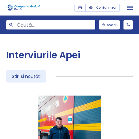
Contul meu
Avarii
Interviurile Apei
Știri și noutăți