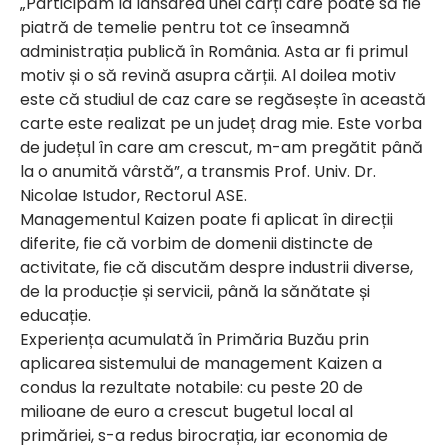
„Participăm la lansarea unei cărți care poate să fie
piatră de temelie pentru tot ce înseamnă
administrația publică în România. Asta ar fi primul
motiv și o să revină asupra cărții. Al doilea motiv
este că studiul de caz care se regăsește în această
carte este realizat pe un județ drag mie. Este vorba
de județul în care am crescut, m-am pregătit până
la o anumită vârstă”, a transmis Prof. Univ. Dr.
Nicolae Istudor, Rectorul ASE.
Managementul Kaizen poate fi aplicat în direcții
diferite, fie că vorbim de domenii distincte de
activitate, fie că discutăm despre industrii diverse,
de la producție și servicii, până la sănătate și
educație.
Experiența acumulată în Primăria Buzău prin
aplicarea sistemului de management Kaizen a
condus la rezultate notabile: cu peste 20 de
milioane de euro a crescut bugetul local al
primăriei, s-a redus birocrația, iar economia de