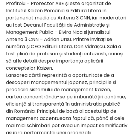
Profiroiu – Prorector ASE și este organizat de
Institutul Kaizen România și Editura Litera în
parteneriat media cu Antena 3 CNN, iar moderatori
au fost Decanul Facultății de Administrație și
Management Public – Elvira Nica și jurnalistul
Antena 3 CNN – Adrian Ursu. Printre invitați se
numără și CEO Editurii Litera, Dan Vidrașcu. Sala a
fost plină de profesori și studenți entuziaști, curioși
să afle detalii despre importanța aplicării
conceptelor Kaizen.
Lansarea cărții reprezintă o oportunitate de a
descoperi managementul japonez, principiile și
practicile sistemului de management Kaizen,
cartea concentrându-se pe îmbunătățiri continue,
eficiență și transparență în administrația publică
din România. Principiul de bază al acestui tip de
management accentuează faptul că, până și cele
mai mici schimbări pot avea un impact semnificativ
asupra performanței unei organizații.