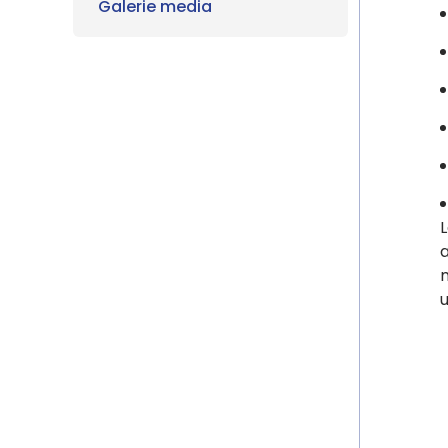
Galerie media
L
a
u