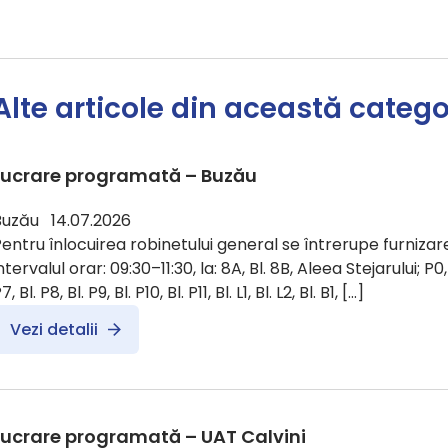
Alte articole din această catego
Lucrare programată – Buzău
Buzău 14.07.2026
entru înlocuirea robinetului general se întrerupe furnizare
ntervalul orar: 09:30–11:30, la: 8A, Bl. 8B, Aleea Stejarului; P0, Bl.
7, Bl. P8, Bl. P9, Bl. P10, Bl. P11, Bl. L1, Bl. L2, Bl. B1, […]
Vezi detalii
Lucrare programată – UAT Calvini