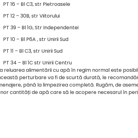
PT 16 – Bl C3, str Pietroasele
PT 12 – 30B, str Viitorului
PT 39 – Bl 1G, Str Independentei
PT 10 – Bl P6A , str Unirii Sud
PT 11 – Bl C3, str Unirii Sud
PT 34 – Bl 1C str Unirii Centru
a reluarea alimentării cu apă în regim normal este posib
ceastă perturbare va fi de scurtă durată, le recomandăm 
menajere, până la limpezirea completă. Rugăm, de asemen
nor cantități de apă care să le acopere necesarul în per