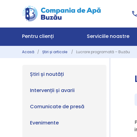
Pentru clienți
Serviciile noastre
Acasă
Știri și articole
Lucrare programată – Buzău
Știri și noutăți
Intervenții și avarii
Comunicate de presă
P
Evenimente
i