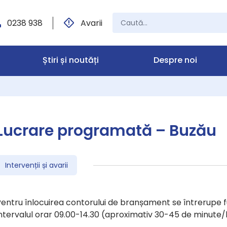
0238 938
Avarii
Știri și noutăți
Despre noi
Lucrare programată – Buzău
Intervenții și avarii
entru înlocuirea contorului de branșament se întrerupe fu
ntervalul orar 09.00-14.30 (aproximativ 30-45 de minute/b