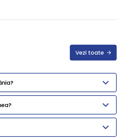
Vezi toate
ânia?
mea?