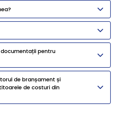
mea?
i documentații pentru
ntorul de branșament și
itoarele de costuri din