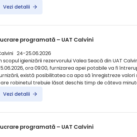
Vezi detalii
Lucrare programată – UAT Calvini
Calvini 24-25.06.2026
n scopul igienizării rezervorului Valea Seacă din UAT Calvin
5.06.2026, ora 09:00, furnizarea apei potabile va fi întreru
urnizării, există posibilitatea ca apa să înregistreze valori
are robinetul trebuie lăsat deschis timp de câteva minute
Vezi detalii
Lucrare programată – UAT Calvini