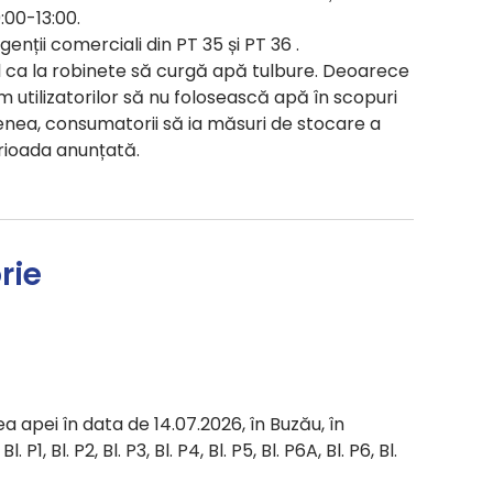
9:00-13:00.
genții comerciali din PT 35 și PT 36 .
il ca la robinete să curgă apă tulbure. Deoarece
utilizatorilor să nu folosească apă în scopuri
ea, consumatorii să ia măsuri de stocare a
rioada anunțată.
rie
a apei în data de 14.07.2026, în Buzău, în
 P1, Bl. P2, Bl. P3, Bl. P4, Bl. P5, Bl. P6A, Bl. P6, Bl.