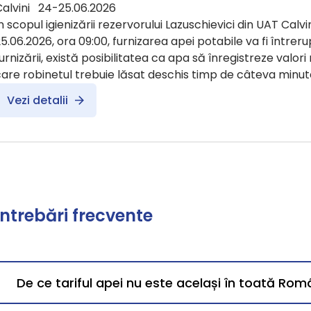
Calvini 24-25.06.2026
n scopul igienizării rezervorului Lazuschievici din UAT Calvin
5.06.2026, ora 09:00, furnizarea apei potabile va fi întreru
urnizării, există posibilitatea ca apa să înregistreze valori
are robinetul trebuie lăsat deschis timp de câteva minut
Vezi detalii
Întrebări frecvente
De ce tariful apei nu este același în toată Rom