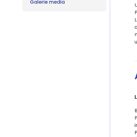
Galerie media
U
P
L
a
P
i
P