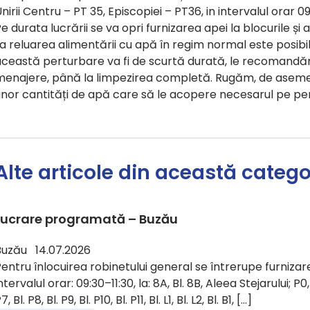
nirii Centru – PT 35, Episcopiei – PT36, in intervalul orar 0
e durata lucrării se va opri furnizarea apei la blocurile și a
a reluarea alimentării cu apă în regim normal este posib
ceastă perturbare va fi de scurtă durată, le recomandăm 
menajere, până la limpezirea completă. Rugăm, de asemen
unor cantități de apă care să le acopere necesarul pe pe
Alte articole din această catego
Lucrare programată – Buzău
Buzău 14.07.2026
entru înlocuirea robinetului general se întrerupe furnizare
ntervalul orar: 09:30–11:30, la: 8A, Bl. 8B, Aleea Stejarului; P0, Bl.
7, Bl. P8, Bl. P9, Bl. P10, Bl. P11, Bl. L1, Bl. L2, Bl. B1, […]