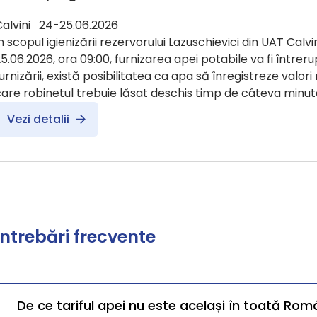
Calvini 24-25.06.2026
n scopul igienizării rezervorului Lazuschievici din UAT Calvin
5.06.2026, ora 09:00, furnizarea apei potabile va fi întreru
urnizării, există posibilitatea ca apa să înregistreze valori
are robinetul trebuie lăsat deschis timp de câteva minut
Vezi detalii
Întrebări frecvente
De ce tariful apei nu este același în toată Rom