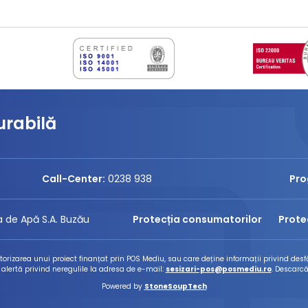
urabilă
Call-Center:
0238 938
Pro
 de Apă S.A. Buzău
Protecția consumatorilor
Prote
izarea unui proiect finanțat prin POS Mediu, sau care deține informații privind desfă
 alertă privind neregulile la adresa de e-mail:
sesizari-pos@posmediu.ro
. Descarcă
Powered by
StoneSoupTech