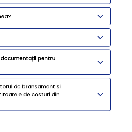
mea?
i documentații pentru
ntorul de branșament și
itoarele de costuri din