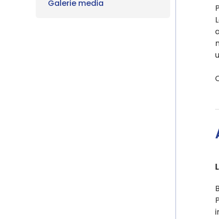
Galerie media
P
L
a
P
i