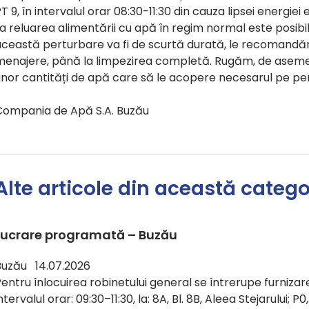
T 9, în intervalul orar 08:30-11:30 din cauza lipsei energiei 
a reluarea alimentării cu apă în regim normal este posib
ceastă perturbare va fi de scurtă durată, le recomandăm 
menajere, până la limpezirea completă. Rugăm, de asemen
unor cantități de apă care să le acopere necesarul pe pe
Compania de Apă S.A. Buzău
Alte articole din această catego
Lucrare programată – Buzău
Buzău 14.07.2026
entru înlocuirea robinetului general se întrerupe furnizare
ntervalul orar: 09:30–11:30, la: 8A, Bl. 8B, Aleea Stejarului; P0, Bl.