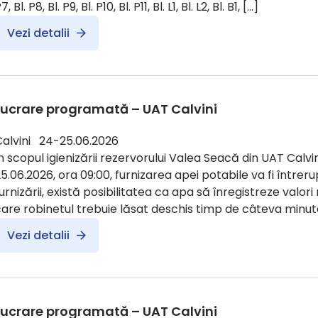
7, Bl. P8, Bl. P9, Bl. P10, Bl. P11, Bl. L1, Bl. L2, Bl. B1, […]
Vezi detalii
Lucrare programată – UAT Calvini
Calvini 24-25.06.2026
n scopul igienizării rezervorului Valea Seacă din UAT Calvin
5.06.2026, ora 09:00, furnizarea apei potabile va fi întreru
urnizării, există posibilitatea ca apa să înregistreze valori
are robinetul trebuie lăsat deschis timp de câteva minute
Vezi detalii
Lucrare programată – UAT Calvini