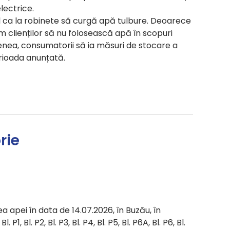
electrice.
il ca la robinete să curgă apă tulbure. Deoarece
clienților să nu folosească apă în scopuri
ea, consumatorii să ia măsuri de stocare a
rioada anunțată.
rie
a apei în data de 14.07.2026, în Buzău, în
 P1, Bl. P2, Bl. P3, Bl. P4, Bl. P5, Bl. P6A, Bl. P6, Bl.