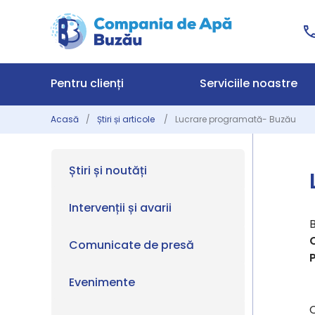
Pentru clienți
Serviciile noastre
Acasă
Știri și articole
Lucrare programată- Buzău
Știri și noutăți
Intervenții și avarii
Comunicate de presă
P
Evenimente
C