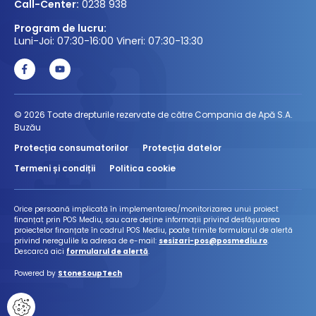
Call-Center:
0238 938
Program de lucru:
Luni-Joi: 07:30-16:00 Vineri: 07:30-13:30
© 2026 Toate drepturile rezervate de către Compania de Apă S.A.
Buzău
Protecția consumatorilor
Protecția datelor
Termeni și condiții
Politica cookie
Orice persoană implicată în implementarea/monitorizarea unui proiect
finanțat prin POS Mediu, sau care deține informații privind desfășurarea
proiectelor finanțate în cadrul POS Mediu, poate trimite formularul de alertă
privind neregulile la adresa de e-mail:
sesizari-pos@posmediu.ro
.
Descarcă aici
formularul de alertă
.
Powered by
StoneSoupTech