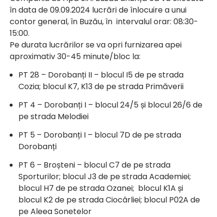
în data de 09.09.2024 lucrări de înlocuire a unui
contor general, în Buzău, în intervalul orar: 08:30-
15:00.
Pe durata lucrărilor se va opri furnizarea apei
aproximativ 30-45 minute/bloc la:
PT 28 – Dorobanți II – blocul I5 de pe strada
Cozia; blocul K7, K13 de pe strada Primăverii
PT 4 – Dorobanți I – blocul 24/5 și blocul 26/6 de
pe strada Melodiei
PT 5 – Dorobanți I – blocul 7D de pe strada
Dorobanți
PT 6 – Broșteni – blocul C7 de pe strada
Sporturilor; blocul J3 de pe strada Academiei;
blocul H7 de pe strada Ozanei; blocul K1A și
blocul K2 de pe strada Ciocârliei; blocul P02A de
pe Aleea Sonetelor