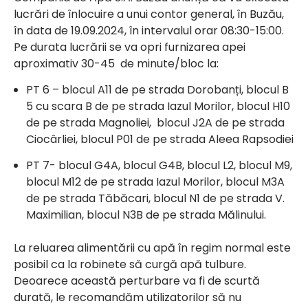
lucrări de înlocuire a unui contor general, în Buzău,
în data de 19.09.2024, în intervalul orar 08:30-15:00.
Pe durata lucrării se va opri furnizarea apei
aproximativ 30-45 de minute/bloc la:
PT 6 – blocul A11 de pe strada Dorobanți, blocul B
5 cu scara B de pe strada Iazul Morilor, blocul H10
de pe strada Magnoliei, blocul J2A de pe strada
Ciocârliei, blocul P01 de pe strada Aleea Rapsodiei
PT 7- blocul G4A, blocul G4B, blocul L2, blocul M9,
blocul M12 de pe strada Iazul Morilor, blocul M3A
de pe strada Tăbăcari, blocul N1 de pe strada V.
Maximilian, blocul N3B de pe strada Mălinului.
La reluarea alimentării cu apă în regim normal este
posibil ca la robinete să curgă apă tulbure.
Deoarece această perturbare va fi de scurtă
durată, le recomandăm utilizatorilor să nu