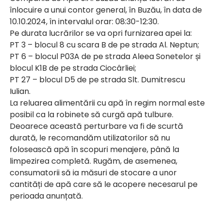
înlocuire a unui contor general, în Buzău, în data de
10.10.2024, în intervalul orar: 08:30-12:30.
Pe durata lucrărilor se va opri furnizarea apei la:
PT 3 – blocul 8 cu scara B de pe strada Al. Neptun;
PT 6 – blocul P03A de pe strada Aleea Sonetelor și
blocul K1B de pe strada Ciocârliei;
PT 27 – blocul D5 de pe strada Slt. Dumitrescu
Iulian.
La reluarea alimentării cu apă în regim normal este
posibil ca la robinete să curgă apă tulbure.
Deoarece această perturbare va fi de scurtă
durată, le recomandăm utilizatorilor să nu
folosească apă în scopuri menajere, până la
limpezirea completă. Rugăm, de asemenea,
consumatorii să ia măsuri de stocare a unor
cantități de apă care să le acopere necesarul pe
perioada anunțată.