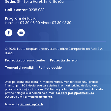
Sediu:
Str. Spiru Haret, Nr. 6, Buzău
Call-Center:
0238 938
Program de lucru:
Luni-Joi: 07:30-16:00 Vineri: 07:30-13:30
© 2026 Toate drepturile rezervate de către Compania de Apă S.A.
Buzău
Protecția consumatorilor
Protecția datelor
Termeni și condiții
Politica cookie
Orice persoană implicată în implementarea/monitorizarea unui proiect
finanțat prin POS Mediu, sau care deține informații privind desfășurarea
proiectelor finanțate în cadrul POS Mediu, poate trimite formularul de alertă
privind neregulile la adresa de e-mail:
sesizari-pos@posmediu.ro
.
Descarcă aici
formularul de alertă
.
Powered by
StoneSoupTech