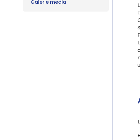
Galerie media
U
a
C
S
P
L
a