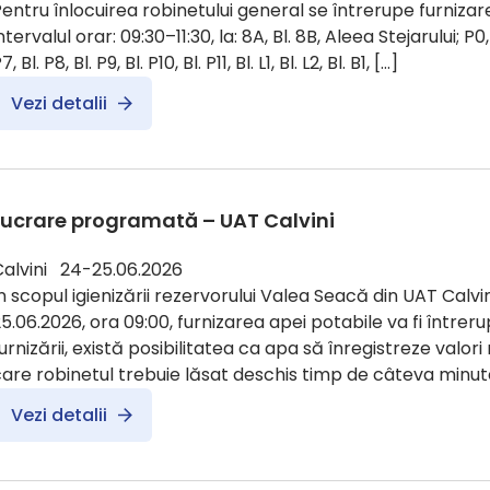
entru înlocuirea robinetului general se întrerupe furnizare
ntervalul orar: 09:30–11:30, la: 8A, Bl. 8B, Aleea Stejarului; P0, Bl.
7, Bl. P8, Bl. P9, Bl. P10, Bl. P11, Bl. L1, Bl. L2, Bl. B1, […]
Vezi detalii
Lucrare programată – UAT Calvini
Calvini 24-25.06.2026
n scopul igienizării rezervorului Valea Seacă din UAT Calvin
5.06.2026, ora 09:00, furnizarea apei potabile va fi întreru
urnizării, există posibilitatea ca apa să înregistreze valori
are robinetul trebuie lăsat deschis timp de câteva minute
Vezi detalii