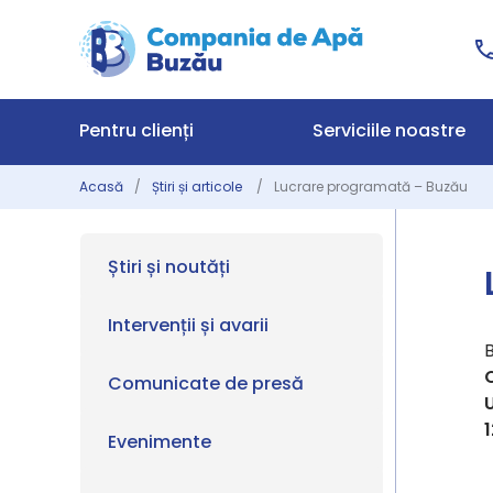
Pentru clienți
Serviciile noastre
Acasă
Știri și articole
Lucrare programată – Buzău
Știri și noutăți
Intervenții și avarii
Comunicate de presă
U
1
Evenimente