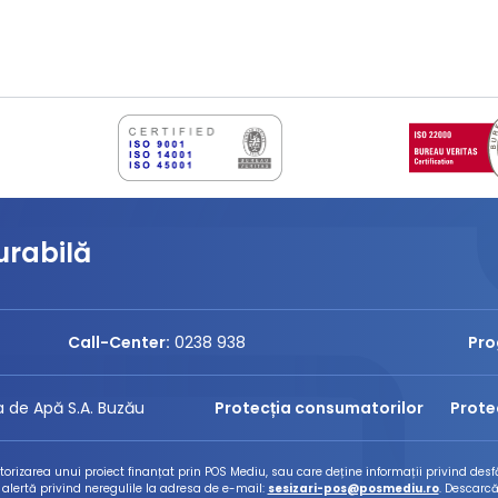
urabilă
Call-Center:
0238 938
Pro
 de Apă S.A. Buzău
Protecția consumatorilor
Prote
izarea unui proiect finanțat prin POS Mediu, sau care deține informații privind desfă
 alertă privind neregulile la adresa de e-mail:
sesizari-pos@posmediu.ro
. Descarcă