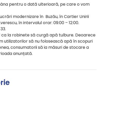
 amâna pentru o dată ulterioară, pe care o vom
crări modernizare în Buzău, în Cartier Unirii
erescu, în intervalul orar: 09:00 – 12:00.
 33.
il ca la robinete să curgă apă tulbure. Deoarece
utilizatorilor să nu folosească apă în scopuri
ea, consumatorii să ia măsuri de stocare a
rioada anunțată.
rie