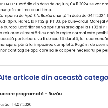
P DATE: Lucrările din data de azi, luni, 04.11.2024 se vor
nunța în cel mai scurt timp.
ompania de Apă S.A. Buzău anunță în data de 04.11.2024 lu
ud- Spiru Haret, la PT32 și PT 33, pe bulevardul Mareșal Av
e durata lucrărilor se va opri furnizarea apei la PT32 și PT
a reluarea alimentării cu apă în regim normal este posib
ceastă perturbare va fi de scurtă durată, le recomandăm 
menajere, până la limpezirea completă. Rugăm, de asemen
unor cantități de apă care să le acopere necesarul pe pe
Alte articole din această catego
Lucrare programată – Buzău
Buzău 14.07.2026