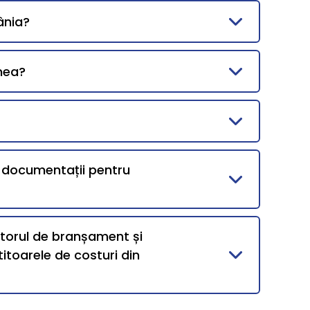
ânia?
mea?
i documentații pentru
ntorul de branșament și
itoarele de costuri din