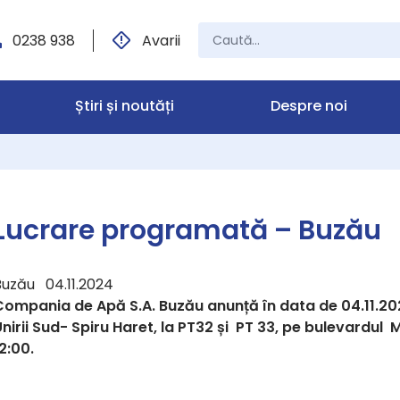
0238 938
Avarii
Știri și noutăți
Despre noi
Lucrare programată – Buzău
Buzău 04.11.2024
Compania de Apă S.A. Buzău anunță în data de 04.11.202
nirii Sud- Spiru Haret, la PT32 și PT 33, pe bulevardul 
2:00.