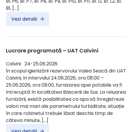
Bl. P6, Bl. P7, Bl. P8, Bl. P9, Bl. P10, Bl. P11, Bl. L1, Bl. L2, Bl.
B1, […]
Vezi detalii
Lucrare programată – UAT Calvini
Calvini 24-25.06.2026
În scopul igienizării rezervorului Valea Seacă din UAT
Calvini, în intervalul 24.06.2026, ora 08:00 –
25.06.2026, ora 09:00, furnizarea apei potabile va fi
întreruptă în localitatea Bâscenii de Sus. La reluarea
furnizării, există posibilitatea ca apa să înregistreze
valori mai mari ale parametrului turbiditate, situație
în care robinetul trebuie lăsat deschis timp de
câteva minute, […]
Vezi detalii