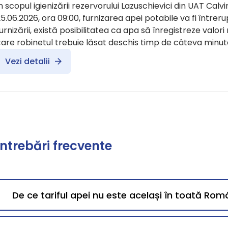
n scopul igienizării rezervorului Lazuschievici din UAT Calvin
5.06.2026, ora 09:00, furnizarea apei potabile va fi întreru
urnizării, există posibilitatea ca apa să înregistreze valori
are robinetul trebuie lăsat deschis timp de câteva minut
Vezi detalii
Întrebări frecvente
De ce tariful apei nu este același în toată Rom