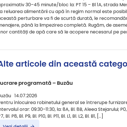
proximativ 30–45 minute/bloc la: PT 15 – Bl 1A, strada Me
a reluarea alimentării cu apă în regim normal este posib
ceastă perturbare va fi de scurtă durată, le recomandăm 
menajere, până la limpezirea completă. Rugăm, de asemen
unor cantități de apă care să le acopere necesarul pe pe
Alte articole din această catego
Lucrare programată – Buzău
Buzău 14.07.2026
entru înlocuirea robinetului general se întrerupe furnizare
ntervalul orar: 09:30–11:30, la: 8A, Bl. 8B, Aleea Stejarului; P0, Bl.
7, Bl. P8, Bl. P9, Bl. P10, Bl. P11, Bl. L1, Bl. L2, Bl. B1, […]
Vezi detalii