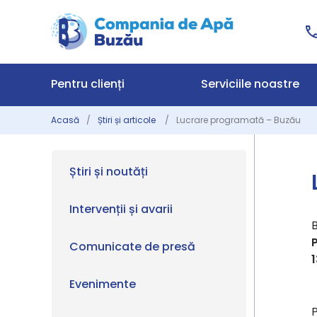
Pentru clienți
Serviciile noastre
Acasă
Știri și articole
Lucrare programată – Buzău
Știri și noutăți
Intervenții și avarii
Comunicate de presă
1
Evenimente
P