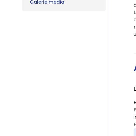
Galerie media
a
L
a
P
i
P