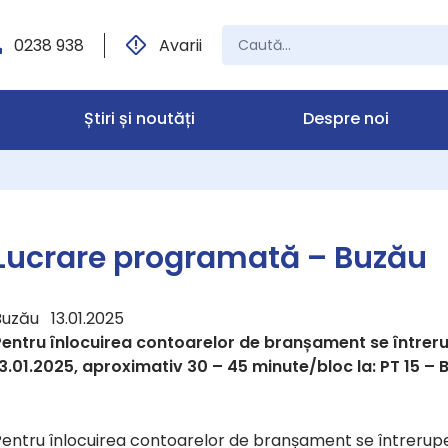
0238 938
Avarii
Știri și noutăți
Despre noi
Lucrare programată – Buzău
Buzău 13.01.2025
Pentru înlocuirea contoarelor de branșament se întreru
3.01.2025, aproximativ 30 – 45 minute/bloc la: PT 15 – B
entru înlocuirea contoarelor de branșament se întrerupe f