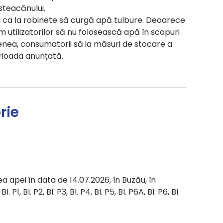
steacănului.
il ca la robinete să curgă apă tulbure. Deoarece
utilizatorilor să nu folosească apă în scopuri
ea, consumatorii să ia măsuri de stocare a
rioada anunțată.
rie
a apei în data de 14.07.2026, în Buzău, în
 P1, Bl. P2, Bl. P3, Bl. P4, Bl. P5, Bl. P6A, Bl. P6, Bl.