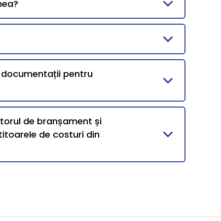
mea?
i documentații pentru
ntorul de branșament și
itoarele de costuri din