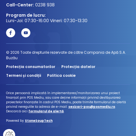
Call-Center:
0238 938
Program de lucru:
Luni-Joi: 07:30-16:00 Vineri: 07:30-13:30
© 2026 Toate drepturile rezervate de către Compania de Apă S.A.
Buzău
Protecția consumatorilor
Protecția datelor
Termeni și condiții
Politica cookie
Orice persoană implicată în implementarea/monitorizarea unui proiect
finanțat prin POS Mediu, sau care deține informații privind desfășurarea
proiectelor finanțate în cadrul POS Mediu, poate trimite formularul de alertă
privind neregulile la adresa de e-mail:
sesizari-pos@posmediu.ro
.
Descarcă aici
formularul de alertă
.
Powered by
StoneSoupTech