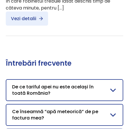
în care robinetul trebuie lăsat deschis timp de
câteva minute, pentru […]
Vezi detalii
Întrebări frecvente
De ce tariful apei nu este același în
toată România?
Ce înseamnă ”apă meteorică” de pe
factura mea?