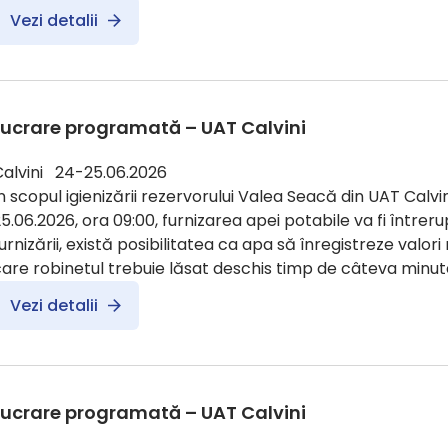
Vezi detalii
Lucrare programată – UAT Calvini
Calvini 24-25.06.2026
n scopul igienizării rezervorului Valea Seacă din UAT Calvin
5.06.2026, ora 09:00, furnizarea apei potabile va fi întreru
urnizării, există posibilitatea ca apa să înregistreze valori
are robinetul trebuie lăsat deschis timp de câteva minute
Vezi detalii
Lucrare programată – UAT Calvini