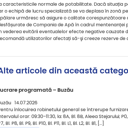
a caracteristicile normale de potabilitate. Dacă situația 
ar o echipă de lucru specializată se va deplasa în zonă p
pălare urmăresc să asigure o calitate corespunzătoare a a
desfășurate de Compania de Apă în cadrul mentenanței pre
n vederea evitării eventualelor efecte negative cauzate 
ecomandă utilizatorilor afectați să-şi creeze rezerve de
Alte articole din această catego
Lucrare programată – Buzău
Buzău 14.07.2026
entru înlocuirea robinetului general se întrerupe furnizare
ntervalul orar: 09:30–11:30, la: 8A, Bl. 8B, Aleea Stejarului; P0, Bl.
7, Bl. P8, Bl. P9, Bl. P10, Bl. P11, Bl. L1, Bl. L2, Bl. B1, […]