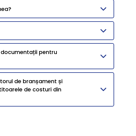
mea?
i documentații pentru
ntorul de branșament și
itoarele de costuri din