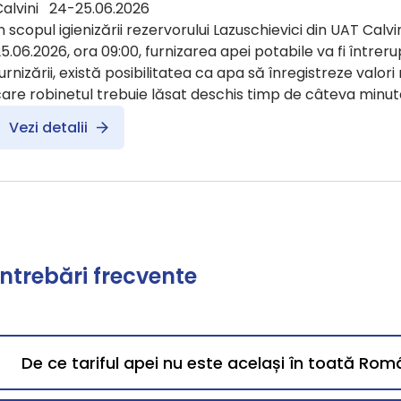
Calvini 24-25.06.2026
n scopul igienizării rezervorului Lazuschievici din UAT Calvin
5.06.2026, ora 09:00, furnizarea apei potabile va fi întreru
urnizării, există posibilitatea ca apa să înregistreze valori
are robinetul trebuie lăsat deschis timp de câteva minut
Vezi detalii
Întrebări frecvente
De ce tariful apei nu este același în toată Rom