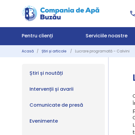
Pentru clienți
Serviciile noastre
Acasă
Știri și articole
Lucrare programată – Calvini
Știri și noutăți
Intervenții și avarii
Î
Comunicate de presă
p
C
Evenimente
L
t