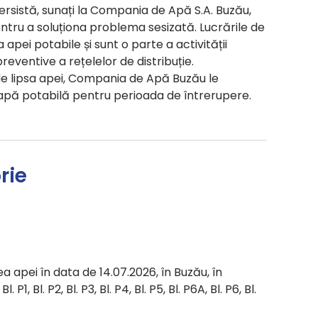
persistă, sunați la Compania de Apă S.A. Buzău,
entru a soluționa problema sesizată. Lucrările de
pei potabile și sunt o parte a activității
ventive a rețelelor de distribuție.
de lipsa apei, Compania de Apă Buzău le
 apă potabilă pentru perioada de întrerupere.
rie
a apei în data de 14.07.2026, în Buzău, în
 P1, Bl. P2, Bl. P3, Bl. P4, Bl. P5, Bl. P6A, Bl. P6, Bl.