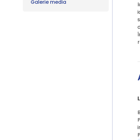
Galerie media
l
i
s
Î
r
P
i
P