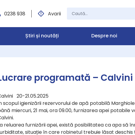
0238 938
Avarii
Știri și noutăți
Despre noi
Lucrare programată – Calvini
Calvini 20-21.05.2025
n scopul igienizării rezervorului de apă potabilă Marghioleș
ână miercuri, 21 mai, ora 09.00, furnizarea apei potabile va 
alvini.
a reluarea furnizării apei, există posibilitatea ca apa să 
urbiditate, situație în care robinetul trebuie lăsat desch