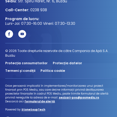
Sediu:
Str. Spiru Haret, Nr. 6, Buzău
Call-Center:
0238 938
Program de lucru:
Luni-Joi: 07:30-16:00 Vineri: 07:30-13:30
© 2026 Toate drepturile rezervate de către Compania de Apă S.A.
Buzău
Protecția consumatorilor
Protecția datelor
Termeni și condiții
Politica cookie
Orice persoană implicată în implementarea/monitorizarea unui proiect
finanțat prin POS Mediu, sau care deține informații privind desfășurarea
proiectelor finanțate în cadrul POS Mediu, poate trimite formularul de alertă
privind neregulile la adresa de e-mail:
sesizari-pos@posmediu.ro
.
Descarcă aici
formularul de alertă
.
Powered by
StoneSoupTech