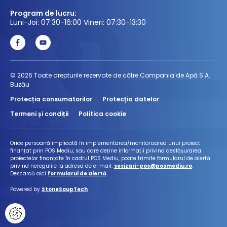
Program de lucru:
Luni-Joi: 07:30-16:00 Vineri: 07:30-13:30
© 2026 Toate drepturile rezervate de către Compania de Apă S.A.
Buzău
Protecția consumatorilor
Protecția datelor
Termeni și condiții
Politica cookie
Orice persoană implicată în implementarea/monitorizarea unui proiect
finanțat prin POS Mediu, sau care deține informații privind desfășurarea
proiectelor finanțate în cadrul POS Mediu, poate trimite formularul de alertă
privind neregulile la adresa de e-mail:
sesizari-pos@posmediu.ro
.
Descarcă aici
formularul de alertă
.
Powered by
StoneSoupTech