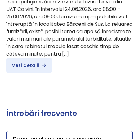
În scopul igienizării rezervorului Lazuschievici din
UAT Calvini, în intervalul 24.06.2026, ora 08:00 –
25.06.2026, ora 09:00, furnizarea apei potabile va fi
întreruptă în localitatea Bâscenii de Sus. La reluarea
furnizării, există posibilitatea ca apa să înregistreze
valori mai mari ale parametrului turbiditate, situație
în care robinetul trebuie lăsat deschis timp de
câteva minute, pentru […]
Vezi detalii
Întrebări frecvente
De ce tariful apei nu este același în