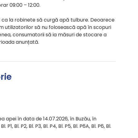
orar 09:00 – 12:00.
il ca la robinete să curgă apă tulbure. Deoarece
utilizatorilor să nu folosească apă în scopuri
ea, consumatorii să ia măsuri de stocare a
rioada anunțată.
rie
a apei în data de 14.07.2026, în Buzău, în
 P1, Bl. P2, Bl. P3, Bl. P4, Bl. P5, Bl. P6A, Bl. P6, Bl.