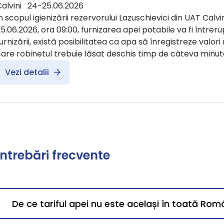
Calvini 24-25.06.2026
n scopul igienizării rezervorului Lazuschievici din UAT Calvin
5.06.2026, ora 09:00, furnizarea apei potabile va fi întreru
urnizării, există posibilitatea ca apa să înregistreze valori
are robinetul trebuie lăsat deschis timp de câteva minut
Vezi detalii
Întrebări frecvente
De ce tariful apei nu este același în toată Rom