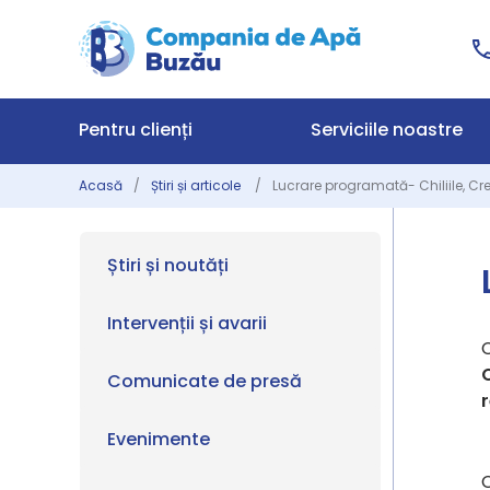
Pentru clienți
Serviciile noastre
Acasă
Știri și articole
Lucrare programată- Chiliile, Cre
Știri și noutăți
Intervenții și avarii
C
Comunicate de presă
r
Evenimente