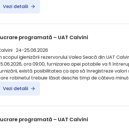
Vezi detalii
Lucrare programată – UAT Calvini
Calvini 24-25.06.2026
n scopul igienizării rezervorului Valea Seacă din UAT Calvin
5.06.2026, ora 09:00, furnizarea apei potabile va fi întreru
urnizării, există posibilitatea ca apa să înregistreze valori
are robinetul trebuie lăsat deschis timp de câteva minute
Vezi detalii
Lucrare programată – UAT Calvini