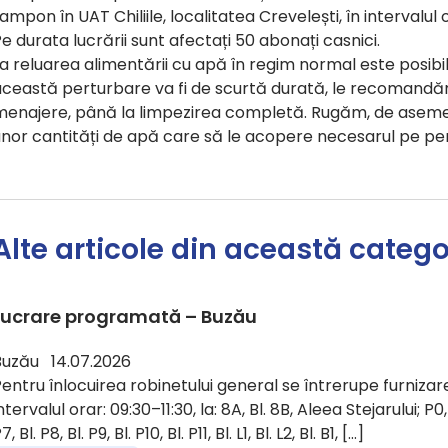
ampon în UAT Chiliile, localitatea Crevelești, în intervalul 
e durata lucrării sunt afectați 50 abonați casnici.
a reluarea alimentării cu apă în regim normal este posib
ceastă perturbare va fi de scurtă durată, le recomandăm 
menajere, până la limpezirea completă. Rugăm, de asemen
unor cantități de apă care să le acopere necesarul pe pe
Alte articole din această catego
Lucrare programată – Buzău
Buzău 14.07.2026
entru înlocuirea robinetului general se întrerupe furnizare
ntervalul orar: 09:30–11:30, la: 8A, Bl. 8B, Aleea Stejarului; P0, Bl.
7, Bl. P8, Bl. P9, Bl. P10, Bl. P11, Bl. L1, Bl. L2, Bl. B1, […]