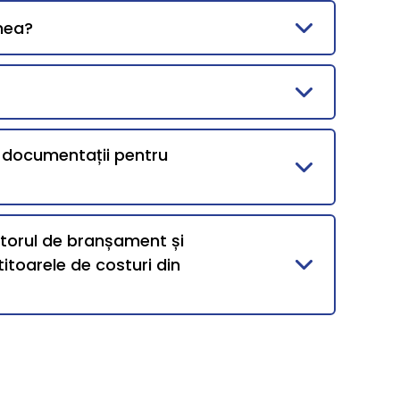
mea?
i documentații pentru
ntorul de branșament și
itoarele de costuri din