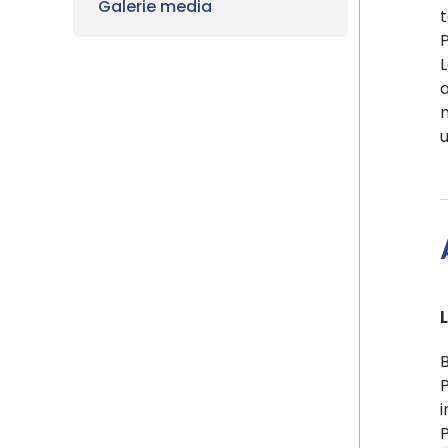
Galerie media
t
P
L
a
P
i
P