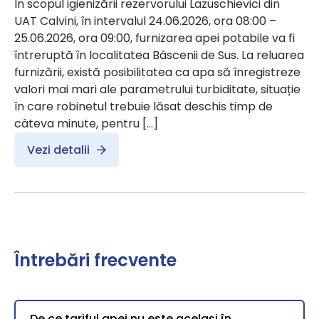
În scopul igienizării rezervorului Lazuschievici din
UAT Calvini, în intervalul 24.06.2026, ora 08:00 –
25.06.2026, ora 09:00, furnizarea apei potabile va fi
întreruptă în localitatea Bâscenii de Sus. La reluarea
furnizării, există posibilitatea ca apa să înregistreze
valori mai mari ale parametrului turbiditate, situație
în care robinetul trebuie lăsat deschis timp de
câteva minute, pentru […]
Vezi detalii
Întrebări frecvente
De ce tariful apei nu este același în