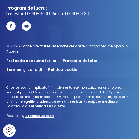
Program de lucru:
Luni-Joi: 07:30-16:00 Vineri: 07:30-13:30
© 2026 Toate drepturile rezervate de către Compania de Apă S.A.
Buzău
Protecția consumatorilor
Protecția datelor
Termeni și condiții
Politica cookie
Orice persoană implicată în implementarea/monitorizarea unui proiect
finanțat prin POS Mediu, sau care deține informații privind desfășurarea
proiectelor finanțate în cadrul POS Mediu, poate trimite formularul de alertă
privind neregulile la adresa de e-mail:
sesizari-pos@posmediu.ro
.
Descarcă aici
formularul de alertă
.
Powered by
StoneSoupTech