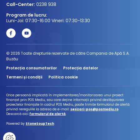
Call-Center:
0238 938
Program de lucru:
Luni-Joi: 07:30-16:00 Vineri: 07:30-13:30
© 2026 Toate drepturile rezervate de către Compania de Apă S.A.
Buzău
Protecția consumatorilor
Protecția datelor
Termeni și condiții
Politica cookie
Orice persoană implicată în implementarea/monitorizarea unui proiect
finanțat prin POS Mediu, sau care deține informații privind desfășurarea
proiectelor finanțate în cadrul POS Mediu, poate trimite formularul de alertă
privind neregulile la adresa de e-mail:
sesizari-pos@posmediu.ro
.
Descarcă aici
formularul de alertă
.
Powered by
StoneSoupTech