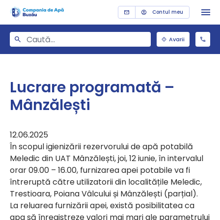
Contul meu
Avarii
Lucrare programată –
Mânzălești
12.06.2025
În scopul igienizării rezervorului de apă potabilă
Meledic din UAT Mânzălești, joi, 12 iunie, în intervalul
orar 09.00 – 16.00, furnizarea apei potabile va fi
întreruptă către utilizatorii din localitățile Meledic,
Trestioara, Poiana Vâlcului și Mânzălești (parțial).
La reluarea furnizării apei, există posibilitatea ca
apa să înregistreze valori mai mari ale parametrului