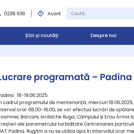
0238 938
Avarii
Știri și noutăți
Despre noi
Lucrare programată – Padina
Padina 18-19.06.2025
n cadrul programului de mentenanță, miercuri 18.06.2025, in
nterval orar 08.00-16.00, se vor efectua lucrări de spălare 
oamnei, Barcani, Iordache Buga, Câmpului și Erou Arma Ion
reșteri ale parametrului turbiditate (antrenarea particul
AT Padina. Rugăm a nu se utiliza apa în intervalul orar me