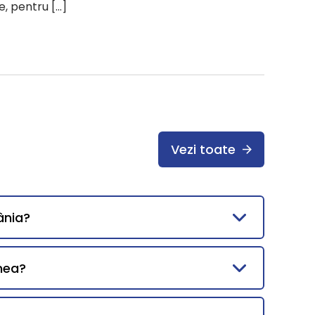
e, pentru […]
Vezi toate
ânia?
mea?