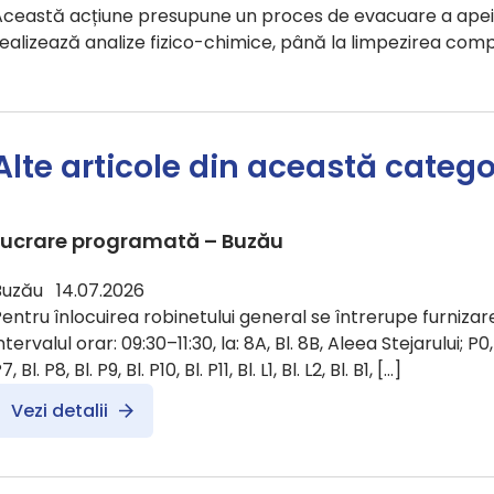
ceastă acțiune presupune un proces de evacuare a apei pri
ealizează analize fizico-chimice, până la limpezirea comp
Alte articole din această catego
Lucrare programată – Buzău
Buzău 14.07.2026
entru înlocuirea robinetului general se întrerupe furnizare
ntervalul orar: 09:30–11:30, la: 8A, Bl. 8B, Aleea Stejarului; P0, Bl.
7, Bl. P8, Bl. P9, Bl. P10, Bl. P11, Bl. L1, Bl. L2, Bl. B1, […]
Vezi detalii