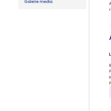
Galerie media
A
r
P
i
P