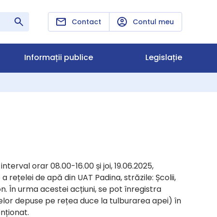
Contact
Contul meu
Informații publice
Legislație
terval orar 08.00-16.00 și joi, 19.06.2025,
a rețelei de apă din UAT Padina, străzile: Școlii,
. În urma acestei acțiuni, se pot înregistra
elor depuse pe rețea duce la tulburarea apei) în
nționat.