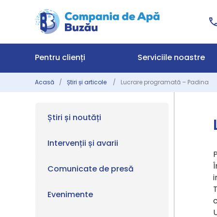
Pentru clienți
Serviciile noastre
Acasă
Știri și articole
Lucrare programată – Padina
Știri și noutăți
Intervenții și avarii
Î
Comunicate de presă
i
T
Evenimente
c
U