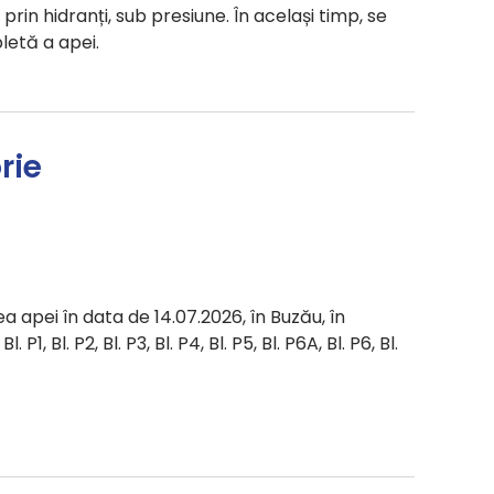
n hidranți, sub presiune. În același timp, se
letă a apei.
rie
a apei în data de 14.07.2026, în Buzău, în
 P1, Bl. P2, Bl. P3, Bl. P4, Bl. P5, Bl. P6A, Bl. P6, Bl.